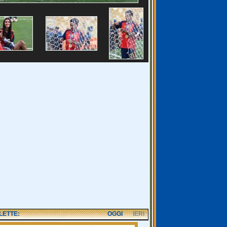
 LETTE:
OGGI
IERI