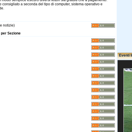
in modo semplice esicuro diversi lettori sia gratuiti che a pagamento.
 consigliato a seconda del tipo di computer, sistema operativo e
de.
le notizie)
S per Sezione
Eventi l