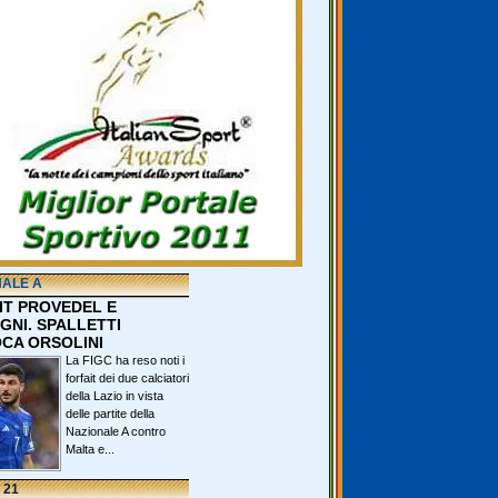
NALE A
IT PROVEDEL E
GNI. SPALLETTI
CA ORSOLINI
La FIGC ha reso noti i
forfait dei due calciatori
della Lazio in vista
delle partite della
Nazionale A contro
Malta e...
 21