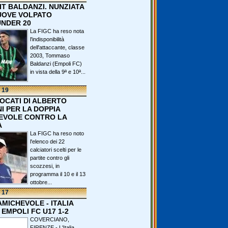
IT BALDANZI. NUNZIATA
OVE VOLPATO
UNDER 20
La FIGC ha reso nota
l'indisponibilità
dell'attaccante, classe
2003, Tommaso
Baldanzi (Empoli FC)
in vista della 9ª e 10ª...
 19
VOCATI DI ALBERTO
I PER LA DOPPIA
EVOLE CONTRO LA
A
La FIGC ha reso noto
l'elenco dei 22
calciatori scelti per le
partite contro gli
scozzesi, in
programma il 10 e il 13
ottobre...
 17
 AMICHEVOLE - ITALIA
 EMPOLI FC U17 1-2
COVERCIANO,
FIRENZE - L'Italia