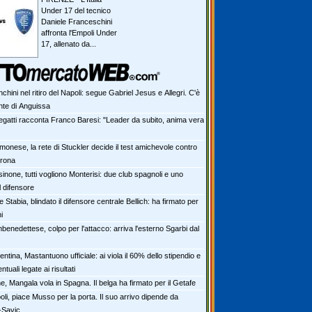
Under 17 del tecnico
Daniele Franceschini
affronta l'Empoli Under
17, allenato da...
chini nel ritiro del Napoli: segue Gabriel Jesus e Allegri. C'è
nte di Anguissa
legatti racconta Franco Baresi: "Leader da subito, anima vera
monese, la rete di Stuckler decide il test amichevole contro
erona
inone, tutti vogliono Monterisi: due club spagnoli e uno
l difensore
 Stabia, blindato il difensore centrale Bellich: ha firmato per
i
benedettese, colpo per l'attacco: arriva l'esterno Sgarbi dal
entina, Mastantuono ufficiale: ai viola il 60% dello stipendio e
ntuali legate ai risultati
e, Mangala vola in Spagna. Il belga ha firmato per il Getafe
li, piace Musso per la porta. Il suo arrivo dipende da
-Savic