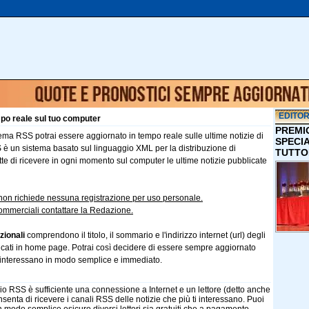
EDITOR
empo reale sul tuo computer
PREMI
tema RSS potrai essere aggiornato in tempo reale sulle ultime notizie di
SPECI
 è un sistema basato sul linguaggio XML per la distribuzione di
TUTTO
tte di ricevere in ogni momento sul computer le ultime notizie pubblicate
 e non richiede nessuna registrazione per uso personale.
 commerciali contattare la Redazione.
zionali
comprendono il titolo, il sommario e l'indirizzo internet (url) degli
blicati in home page. Potrai così decidere di essere sempre aggiornato
ti interessano in modo semplice e immediato.
io RSS è sufficiente una connessione a Internet e un lettore (detto anche
senta di ricevere i canali RSS delle notizie che più ti interessano. Puoi