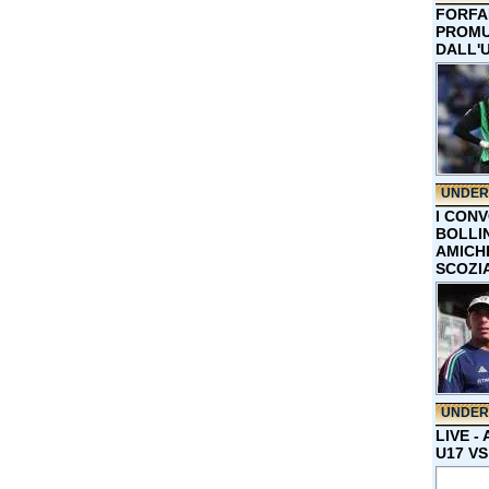
FORFA
PROMU
DALL'
UNDER
I CON
BOLLIN
AMICH
SCOZI
UNDER
LIVE -
U17 VS