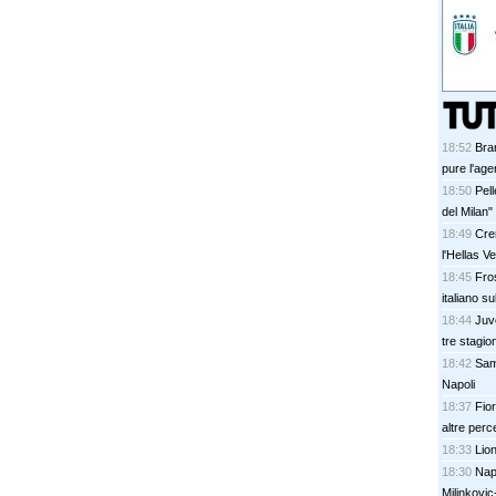
18:52
Bran
pure l'age
18:50
Pel
del Milan"
18:49
Cre
l'Hellas V
18:45
Fros
italiano su
18:44
Juve
tre stagion
18:42
Sam
Napoli
18:37
Fior
altre perce
18:33
Lion
18:30
Napo
Milinkovic