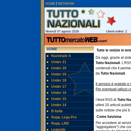
HOME
NETWORK
Venerdì 07 agosto 2026
Utenti online: 2
HOME
Tutte le notizie in t
Nazionale A
Da oggi, grazie al sis
Under 21
Tutto Nazionali
. L'RSS
Under 20
contenuti che ti perme
da
Tutto Nazionali
.
Under 19
Under 18
Il servizio è gratuito
Under 17
Per eventuali utilizzi
Under 16
Under 15
I feed RSS di
Tutto Na
Under 14
ultimi 20 articoli pub
sulle notizie che più 
B Italia
Come funziona
Rapp. Lega Pro
Per accedere al serviz
Rapp. LND
"aggregatore") che con
Legends