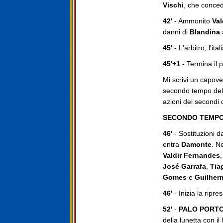
Vischi
, che concede
42'
- Ammonito
Val
danni di
Blandina
45'
- L'arbitro, l'ita
45'+1
- Termina il p
Mi scrivi un capover
secondo tempo della
azioni dei secondi
SECONDO TEMP
46'
- Sostituzioni da
entra
Damonte
. N
Valdir Fernandes
José Garrafa
,
Tia
Gomes
e
Guilher
46'
- Inizia la ripre
52'
-
PALO PORTO
della lunetta con il