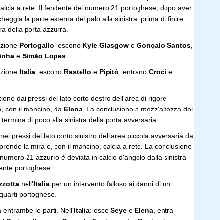
calcia a rete. Il fendente del numero 21 portoghese, dopo aver
cheggia la parte esterna del palo alla sinistra, prima di finire
tra della porta azzurra.
uzione
Portogallo
: escono
Kyle Glasgow
e
Gonçalo Santos
,
inha
e
Simão Lopes
.
tuzione
Italia
: escono
Rastello
e
Pipitò
, entrano
Croci
e
ione dai pressi del lato corto destro dell'area di rigore
o, con il mancino, da
Elena
. La conclusione a mezz'altezza del
ermina di poco alla sinistra della porta avversaria.
 nei pressi del lato corto sinistro dell'area piccola avversaria da
, prende la mira e, con il mancino, calcia a rete. La conclusione
numero 21 azzurro è deviata in calcio d'angolo dalla sinistra
dente portoghese.
zzotta
nell'
Italia
per un intervento falloso ai danni di un
equarti portoghese.
 entrambe le parti. Nell'
Italia
: esce
Seye
e
Elena
, entra