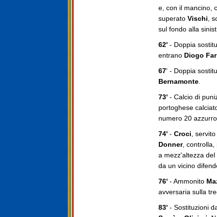
e, con il mancino, 
superato
Vischi
, s
sul fondo alla sinis
62'
- Doppia sostit
entrano
Diogo Far
67
' - Doppia sosti
Bernamonte
.
73'
- Calcio di puniz
portoghese calciat
numero 20 azzurro t
74'
-
Croci
, servito
Donner
, controlla
a mezz'altezza del 
da un vicino difen
76'
- Ammonito
Ma
avversaria sulla tr
83'
- Sostituzioni da