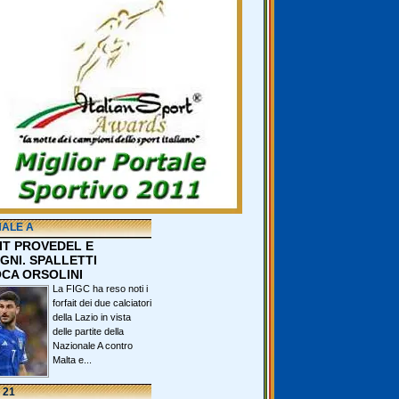
NALE A
IT PROVEDEL E
GNI. SPALLETTI
CA ORSOLINI
La FIGC ha reso noti i
forfait dei due calciatori
della Lazio in vista
delle partite della
Nazionale A contro
Malta e...
 21