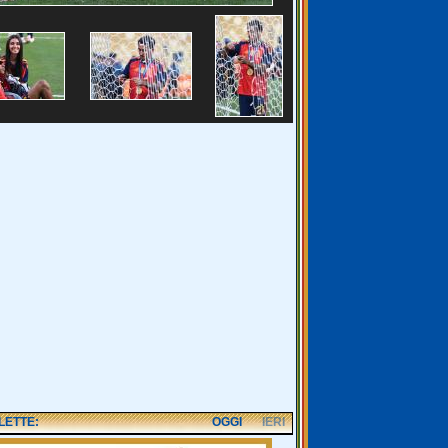
 LETTE:
OGGI
IERI