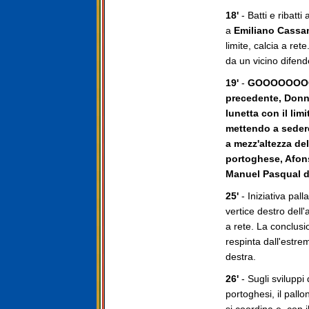
18'
- Batti e ribatti
a
Emiliano Cass
limite, calcia a re
da un vicino difend
19'
-
GOOOOOOOOOO
precedente, Donner
lunetta con il limi
mettendo a sedere
a mezz'altezza de
portoghese, Afons
Manuel Pasqual di
25'
- Iniziativa pall
vertice destro dell'
a rete. La conclus
respinta dall'estr
destra.
26'
- Sugli sviluppi 
portoghesi, il pallo