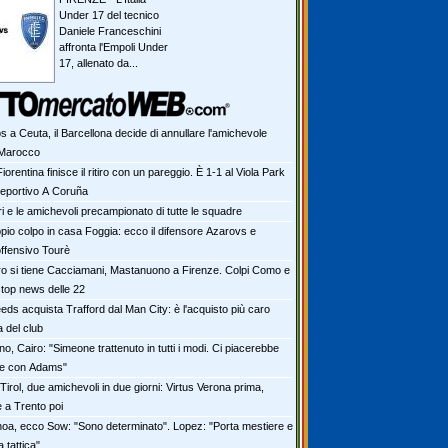
Under 17 del tecnico
Daniele Franceschini
affronta l'Empoli Under
17, allenato da...
s a Ceuta, il Barcellona decide di annullare l'amichevole
n Marocco
iorentina finisce il ritiro con un pareggio. È 1-1 al Viola Park
Deportivo A Coruña
tiri e le amichevoli precampionato di tutte le squadre
pio colpo in casa Foggia: ecco il difensore Azarovs e
offensivo Tourè
ro si tiene Cacciamani, Mastanuono a Firenze. Colpi Como e
 top news delle 22
eeds acquista Trafford dal Man City: è l'acquisto più caro
a del club
no, Cairo: "Simeone trattenuto in tutti i modi. Ci piacerebbe
he con Adams"
irol, due amichevoli in due giorni: Virtus Verona prima,
e a Trento poi
oa, ecco Sow: "Sono determinato". Lopez: "Porta mestiere e
a tattica"