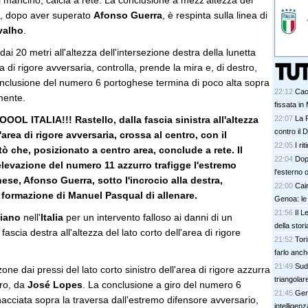
il mancino, calcia a rete. La conclusione a mezz'altezza del
, dopo aver superato
Afonso Guerra
, è respinta sulla linea di
valho
.
 dai 20 metri all'altezza dell'intersezione destra della lunetta
rea di rigore avversaria, controlla, prende la mira e, di destro,
conclusione del numero 6 portoghese termina di poco alta sopra
22:12
Cao
mente.
fissata i
 ITALIA!!! Rastello, dalla fascia sinistra all'altezza
22:07
La F
contro il 
'area di rigore avversaria, crossa al centro, con il
22:05
I ri
ò che, posizionato a centro area, conclude a rete. Il
22:04
Dop
 elevazione del numero 11 azzurro trafigge l'estremo
l'esterno 
ese, Afonso Guerra, sotto l'incrocio alla destra,
22:00
Cai
formazione di Manuel Pasqual di allenare.
Genoa: le
21:56
Il L
oiano
nell'
Italia
per un intervento falloso ai danni di un
della stori
fascia destra all'altezza del lato corto dell'area di rigore
21:52
Tori
farlo anc
21:49
SudT
one dai pressi del lato corto sinistro dell'area di rigore azzurra
triangolar
tro, da
José Lopes
. La conclusione a giro del numero 6
21:45
Gen
cciata sopra la traversa dall'estremo difensore avversario,
intelligenz