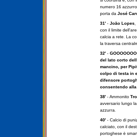
si coordina e, con 
numero 16 azzurro
porta da
José Car
31'
-
João Lopes
,
con il limite dell'a
calcia a rete. La 
la traversa central
32'
-
GOOOOOOOOOOL
del lato corto dell
mancino, per Pipit
colpo di testa in
difensore portogh
consentendo alla 
38'
- Ammonito
Tr
avversario lungo la 
azzurra.
40'
- Calcio di puniz
calciato, con il des
portoghese è smana