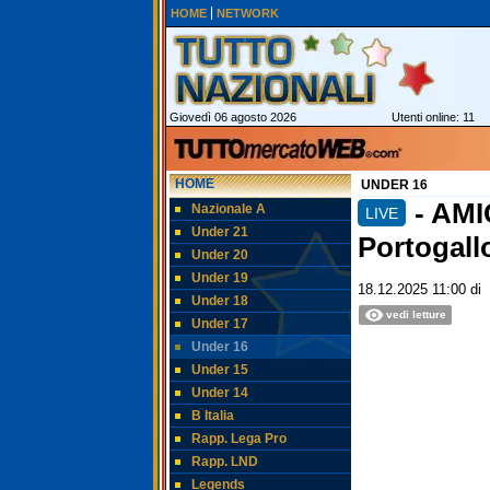
HOME
NETWORK
Giovedì 06 agosto 2026
Utenti online: 11
HOME
UNDER 16
- AMI
Nazionale A
LIVE
Under 21
Portogall
Under 20
Under 19
18.12.2025 11:00
di
Under 18
vedi letture
Under 17
Under 16
Under 15
Under 14
B Italia
Rapp. Lega Pro
Rapp. LND
Legends