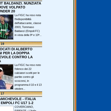
IT BALDANZI. NUNZIATA
OVE VOLPATO
UNDER 20
La FIGC ha reso nota
l'indisponibilità
dell'attaccante, classe
2003, Tommaso
Baldanzi (Empoli FC)
in vista della 9ª e 10ª...
 19
VOCATI DI ALBERTO
I PER LA DOPPIA
EVOLE CONTRO LA
A
La FIGC ha reso noto
l'elenco dei 22
calciatori scelti per le
partite contro gli
scozzesi, in
programma il 10 e il 13
ottobre...
 17
 AMICHEVOLE - ITALIA
 EMPOLI FC U17 1-2
COVERCIANO,
FIRENZE - L'Italia