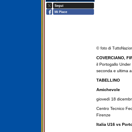
Segui
Mi Piace
© foto di TuttoNazio
COVERCIANO, FI
il Portogallo Unde
seconda e ultima am
TABELLINO
Amichevole
giovedì 18 dicembr
Centro Tecnico Fed
Firenze
Italia U16 vs Port