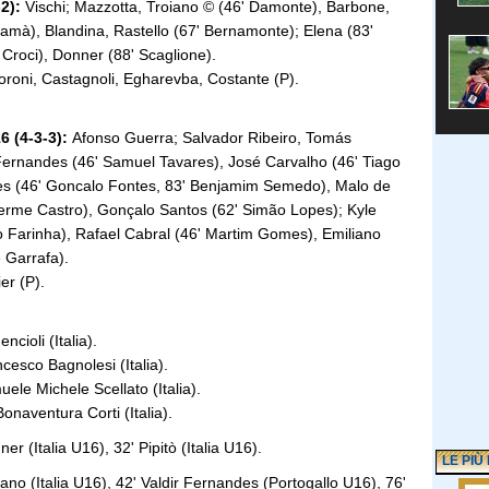
2):
Vischi; Mazzotta, Troiano © (46' Damonte), Barbone,
Samà), Blandina, Rastello (67' Bernamonte); Elena (83'
7' Croci), Donner (88' Scaglione).
oroni, Castagnoli, Egharevba, Costante (P).
(4-3-3):
Afonso Guerra; Salvador Ribeiro, Tomás
Fernandes (46' Samuel Tavares), José Carvalho (46' Tiago
pes (46' Goncalo Fontes, 83' Benjamim Semedo), Malo de
erme Castro), Gonçalo Santos (62' Simão Lopes); Kyle
 Farinha), Rafael Cabral (46' Martim Gomes), Emiliano
 Garrafa).
er (P).
cioli (Italia).
cesco Bagnolesi (Italia).
ele Michele Scellato (Italia).
onaventura Corti (Italia).
er (Italia U16), 32' Pipitò (Italia U16).
LE PIÙ
ano (Italia U16), 42' Valdir Fernandes (Portogallo U16), 76'