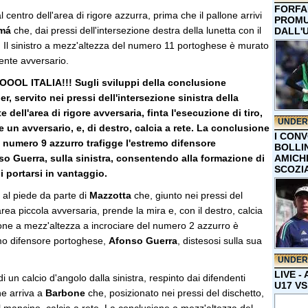
FORFA
 al centro dell'area di rigore azzurra, prima che il pallone arrivi
PROMU
amá
che, dai pressi dell'intersezione destra della lunetta con il
DALL'
te. Il sinistro a mezz'altezza del numero 11 portoghese è murato
ente avversario.
L ITALIA!!! Sugli sviluppi della conclusione
, servito nei pressi dell'intersezione sinistra della
te dell'area di rigore avversaria, finta l'esecuzione di tiro,
UNDER
 un avversario, e, di destro, calcia a rete. La conclusione
I CON
l numero 9 azzurro trafigge l'estremo difensore
BOLLIN
o Guerra, sulla sinistra, consentendo alla formazione di
AMICH
SCOZI
 portarsi in vantaggio.
a al piede da parte di
Mazzotta
che, giunto nei pressi del
area piccola avversaria, prende la mira e, con il destro, calcia
ione a mezz'altezza a incrociare del numero 2 azzurro è
emo difensore portoghese,
Afonso Guerra
, distesosi sulla sua
UNDER
LIVE -
di un calcio d'angolo dalla sinistra, respinto dai difendenti
U17 VS
ne arriva a
Barbone
che, posizionato nei pressi del dischetto,