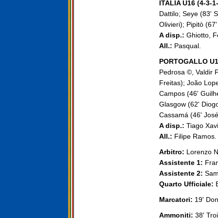
ITALIA U16 (4-3-1-
Dattilo; Seye (83' 
Olivieri); Pipitò (6
A disp.:
Ghiotto, F
All.:
Pasqual.
PORTOGALLO U16 
Pedrosa ©, Valdir 
Freitas); João Lo
Campos (46' Guilh
Glasgow (62' Diogo
Cassamá (46' José
A disp.:
Tiago Xavi
All.:
Filipe Ramos.
Arbitro:
Lorenzo Nen
Assistente 1:
Fran
Assistente 2:
Samu
Quarto Ufficiale:
B
Marcatori:
19' Donn
Ammoniti:
38' Troi