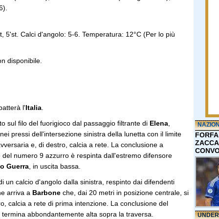
6).
, 5'st. Calci d'angolo: 5-6. Temperatura: 12°C (Per lo più
n disponibile.
batterà l'
Italia
.
ito sul filo del fuorigioco dal passaggio filtrante di
Elena
,
NAZIO
nei pressi dell'intersezione sinistra della lunetta con il limite
FORFA
ZACCA
avversaria e, di destro, calcia a rete. La conclusione a
CONVO
o del numero 9 azzurro è respinta dall'estremo difensore
o Guerra
, in uscita bassa.
di un calcio d'angolo dalla sinistra, respinto dai difendenti
ne arriva a
Barbone
che, dai 20 metri in posizione centrale, si
ro, calcia a rete di prima intenzione. La conclusione del
termina abbondantemente alta sopra la traversa.
UNDER