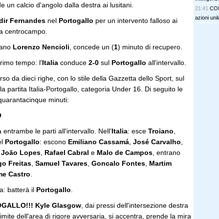
 un calcio d'angolo dalla destra ai lusitani.
21:41
CON
azioni unil
dir Fernandes
nel
Portogallo
per un intervento falloso ai
a centrocampo.
liano
Lorenzo Nencioli
, concede un (
1
) minuto di recupero.
rimo tempo: l'
Italia
conduce
2-0
sul
Portogallo
all'intervallo.
so da dieci righe, con lo stile della Gazzetta dello Sport, sul
 partita Italia-Portogallo, categoria Under 16. Di seguito le
 quarantacinque minuti:
O
 entrambe le parti all'intervallo. Nell'
Italia
: esce
Troiano
,
el
Portogallo
: escono
Emiliano Cassamá
,
José Carvalho
,
,
João Lopes
,
Rafael Cabral
e
Malo de Campos
, entrano
go Freitas
,
Samuel Tavares
,
Goncalo Fontes
,
Martim
me Castro
.
sa: batterà il
Portogallo
.
GALLO!!!
Kyle Glasgow
, dai pressi dell'intersezione destra
 limite dell'area di rigore avversaria, si accentra, prende la mira