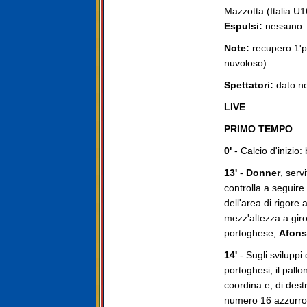
Mazzotta (Italia U1
Espulsi:
nessuno.
Note:
recupero 1'pt
nuvoloso).
Spettatori:
dato no
LIVE
PRIMO TEMPO
0'
- Calcio d'inizio: 
13'
-
Donner
, serv
controlla a seguire 
dell'area di rigore 
mezz'altezza a gir
portoghese,
Afons
14'
- Sugli sviluppi 
portoghesi, il pallo
coordina e, di dest
numero 16 azzurro 