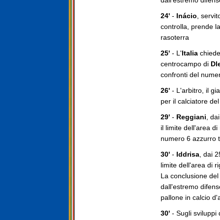
dall'estremo difens
24'
-
Inácio
, servit
controlla, prende l
rasoterra
25'
- L'
Italia
chiede
centrocampo di
Dl
confronti del nume
26'
- L'arbitro, il 
per il calciatore de
29'
-
Reggiani
, da
il limite dell'area 
numero 6 azzurro te
30'
-
Iddrisa
, dai 2
limite dell'area di 
La conclusione del 
dall'estremo difen
pallone in calcio d'
30'
- Sugli sviluppi