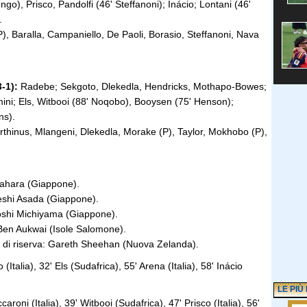
go), Prisco, Pandolfi (46' Steffanoni); Inácio; Lontani (46'
.
), Baralla, Campaniello, De Paoli, Borasio, Steffanoni, Nava
-1):
Radebe; Sekgoto, Dlekedla, Hendricks, Mothapo-Bowes;
ini; Els, Witbooi (88' Noqobo), Booysen (75' Henson);
ns).
hinus, Mlangeni, Dlekedla, Morake (P), Taylor, Mokhobo (P),
ahara (Giappone).
shi Asada (Giappone).
shi Michiyama (Giappone).
en Aukwai (Isole Salomone).
le di riserva: Gareth Sheehan (Nuova Zelanda).
 (Italia), 32' Els (Sudafrica), 55' Arena (Italia), 58' Inácio
LE PIÙ
aroni (Italia), 39' Witbooi (Sudafrica), 47' Prisco (Italia), 56'