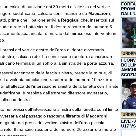
FORFA
di un calcio di punizione dai 30 metri all'altezza del vertice
PROMU
di rigore sudafricana, calciato con il mancino da
Maccaroni
,
DALL'
atti, prima che il pallone arrivi a
Reggiani
che, inseritosi sul
ude a rete a botta sicura. Il destro rasoterra del numero 6
raticamente spalancata, è murato dal miracoloso intervento in
po
.
ai pressi del vertice destro dell'area di rigore avversaria,
UNDER
i destro, calcia a rete. La conclusione rasoterra a incrociare
I CON
ricano termina di un soffio alla sinistra della porta azzurra.
BOLLIN
AMICH
essersi accentrato dalla fascia sinistra, prende la mira e, di
SCOZI
te. La violenta conclusione rasoterra del numero 10 azzurro,
i all'altezza dell'intersezione sinistra della lunetta con il limite
 sudafricana, è respinta dall'estremo difensore avversario,
 sulla sua destra.
ito nei pressi dell'intersezione sinistra della lunetta con il limite
UNDER
avversaria dal passaggio rasoterra filtrante di
Maccaroni
,
LIVE -
e, giunto nei pressi del vertice sinistro dell'area piccola
U17 VS
 a rete. Il mancino rasoterra del numero 20 azzurro è murato