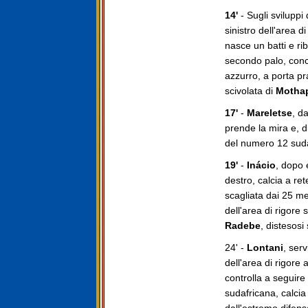
14'
- Sugli sviluppi 
sinistro dell'area 
nasce un batti e rib
secondo palo, concl
azzurro, a porta p
scivolata di
Motha
17'
-
Mareletse
, d
prende la mira e, d
del numero 12 sudaf
19'
-
Inácio
, dopo 
destro, calcia a re
scagliata dai 25 metr
dell'area di rigore
Radebe
, distesosi
24' -
Lontani
, serv
dell'area di rigore 
controlla a seguire 
sudafricana, calcia