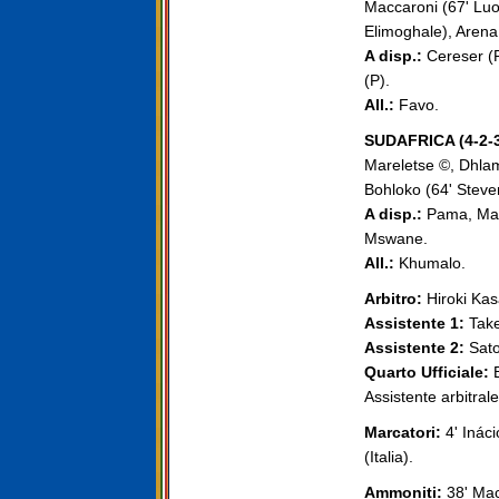
Maccaroni (67' Luon
Elimoghale), Arena
A disp.:
Cereser (P
(P).
All.:
Favo.
SUDAFRICA (4-2-3
Mareletse ©, Dhlam
Bohloko (64' Steve
A disp.:
Pama, Mart
Mswane.
All.:
Khumalo.
Arbitro:
Hiroki Kas
Assistente 1:
Take
Assistente 2:
Sato
Quarto Ufficiale:
B
Assistente arbitra
Marcatori:
4' Inácio
(Italia).
Ammoniti:
38' Macc