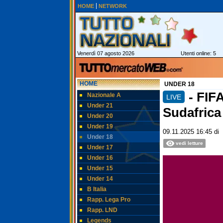
HOME
NETWORK
Venerdì 07 agosto 2026
Utenti online: 5
HOME
UNDER 18
- FIF
Nazionale A
LIVE
Under 21
Sudafrica
Under 20
Under 19
09.11.2025 16:45
di
Under 18
vedi letture
Under 17
Under 16
Under 15
Under 14
B Italia
Rapp. Lega Pro
Rapp. LND
Legends