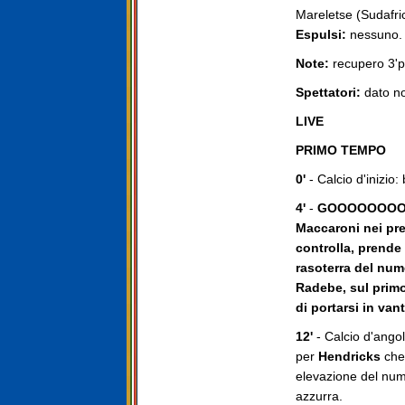
Mareletse (Sudafric
Espulsi:
nessuno.
Note:
recupero 3'pt
Spettatori:
dato no
LIVE
PRIMO TEMPO
0'
- Calcio d'inizio: 
4'
-
GOOOOOOOOOOL 
Maccaroni nei pres
controlla, prende 
rasoterra del num
Radebe, sul prim
di portarsi in van
12'
- Calcio d'angolo
per
Hendricks
che,
elevazione del nume
azzurra.