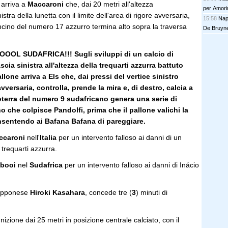
e arriva a
Maccaroni
che, dai 20 metri all'altezza
per Amorim
istra della lunetta con il limite dell'area di rigore avversaria,
può sposta
15:58
Nap
ancino del numero 17 azzurro termina alto sopra la traversa
De Bruyn
L SUDAFRICA!!! Sugli sviluppi di un calcio di
scia sinistra all'altezza della trequarti azzurra battuto
llone arriva a Els che, dai pressi del vertice sinistro
avversaria, controlla, prende la mira e, di destro, calcia a
soterra del numero 9 sudafricano genera una serie di
uno che colpisce Pandolfi, prima che il pallone valichi la
onsentendo ai Bafana Bafana di pareggiare.
ccaroni
nell'
Italia
per un intervento falloso ai danni di un
 trequarti azzurra.
tbooi
nel
Sudafrica
per un intervento falloso ai danni di Inácio
giapponese
Hiroki Kasahara
, concede tre (
3
) minuti di
nizione dai 25 metri in posizione centrale calciato, con il