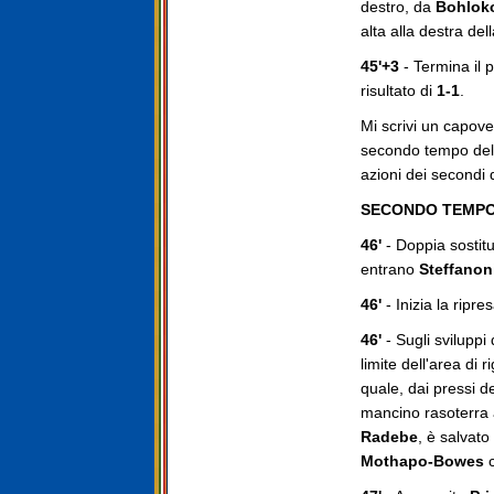
destro, da
Bohlok
alta alla destra del
45'+3
- Termina il
risultato di
1-1
.
Mi scrivi un capover
secondo tempo della
azioni dei secondi
SECONDO TEMP
46'
- Doppia sostit
entrano
Steffanon
46'
- Inizia la ripres
46'
- Sugli sviluppi 
limite dell'area di 
quale, dai pressi de
mancino rasoterra 
Radebe
, è salvato
Mothapo-Bowes
c