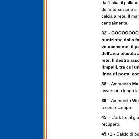
dall'Italia, il pallon
dell'intersezione sin
calcia a rete. Il m
centralmente.
32'
-
GOOOOOOOOOO
punizione dalla fa
velocemente, il pa
dell'area piccola 
rete. Il destro ra
rimpalli, tra cui 
linea di porta, c
38'
- Ammonito
Ma
avversario lungo la
39'
- Ammonito
Wi
a centrocampo.
45'
- L'arbitro, il 
recupero.
45'+1
- Calcio di pu