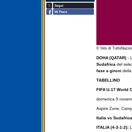
Segui
Mi Piace
© foto di TuttoNazio
DOHA (QATAR)
- L
Sudafrica
del sele
fase a gironi
dell
TABELLINO
FIFA U-17 World C
domenica 9 novemb
Aspire Zone, Camp
Italia vs Sudafric
ITALIA (4-3-1-2):
L