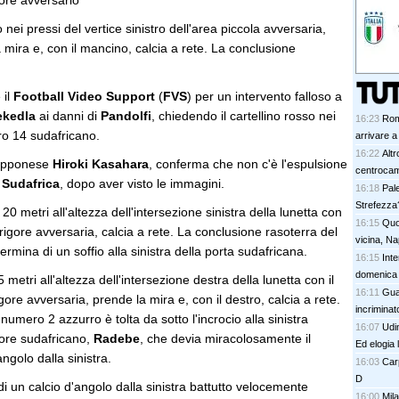
ore avversario
o nei pressi del vertice sinistro dell'area piccola avversaria,
a mira e, con il mancino, calcia a rete. La conclusione
 il
Football Video Support
(
FVS
) per un intervento falloso a
ekedla
ai danni di
Pandolfi
, chiedendo il cartellino rosso nei
16:23
Roma
ro 14 sudafricano.
arrivare a
16:22
Altr
giapponese
Hiroki Kasahara
, conferma che non c'è l'espulsione
centrocam
l
Sudafrica
, dopo aver visto le immagini.
16:18
Pal
Strefezza
i 20 metri all'altezza dell'intersezione sinistra della lunetta con
16:15
Quo
di rigore avversaria, calcia a rete. La conclusione rasoterra del
vicina, Nap
rmina di un soffio alla sinistra della porta sudafricana.
16:15
Inte
domenica
5 metri all'altezza dell'intersezione destra della lunetta con il
16:11
Guai
rigore avversaria, prende la mira e, con il destro, calcia a rete.
incriminat
numero 2 azzurro è tolta da sotto l'incrocio alla sinistra
16:07
Udi
sore sudafricano,
Radebe
, che devia miracolosamente il
Ed elogia 
angolo dalla sinistra.
16:03
Carp
D
 di un calcio d'angolo dalla sinistra battutto velocemente
16:00
Mil