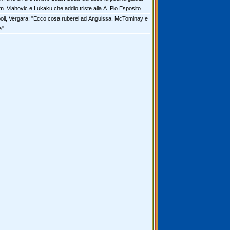
. Vlahovic e Lukaku che addio triste alla A. Pio Esposito
re il valore dell’Inter. Cosa chiedo a Zola
oli, Vergara: "Ecco cosa ruberei ad Anguissa, McTominay e
e"