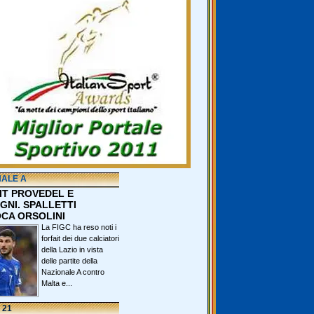
NALE A
IT PROVEDEL E
GNI. SPALLETTI
CA ORSOLINI
La FIGC ha reso noti i
forfait dei due calciatori
della Lazio in vista
delle partite della
Nazionale A contro
Malta e...
 21