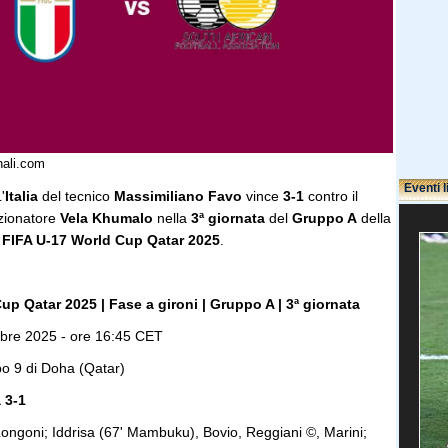
nali.com
Eventi l
'
Italia
del tecnico
Massimiliano Favo
vince
3-1
contro il
zionatore
Vela Khumalo
nella
3ª giornata
del
Gruppo A
della
a
FIFA U-17 World Cup Qatar 2025
.
up Qatar 2025 | Fase a gironi | Gruppo A | 3ª giornata
re 2025 - ore 16:45 CET
o 9 di Doha (Qatar)
a 3-1
ongoni; Iddrisa (67' Mambuku), Bovio, Reggiani ©, Marini;