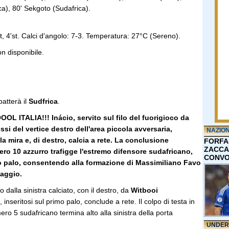
a), 80' Sekgoto (Sudafrica).
, 4'st. Calci d'angolo: 7-3. Temperatura: 27°C (Sereno).
n disponibile.
batterà il
Sudfrica
.
ITALIA!!! Inácio, servito sul filo del fuorigioco da
si del vertice destro dell'area piccola avversaria,
NAZIO
la mira e, di destro, calcia a rete. La conclusione
FORFA
ZACCA
ero 10 azzurro trafigge l'estremo difensore sudafricano,
CONVO
o palo, consentendo alla formazione di Massimiliano Favo
taggio.
 dalla sinistra calciato, con il destro, da
Witbooi
 inseritosi sul primo palo, conclude a rete. Il colpo di testa in
ro 5 sudafricano termina alto alla sinistra della porta
UNDER