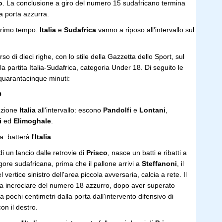
o
. La conclusione a giro del numero 15 sudafricano termina
la porta azzurra.
 primo tempo:
Italia
e
Sudafrica
vanno a riposo all'intervallo sul
so di dieci righe, con lo stile della Gazzetta dello Sport, sul
 partita Italia-Sudafrica, categoria Under 18. Di seguito le
 quarantacinque minuti:
O
uzione
Italia
all'intervallo: escono
Pandolfi
e
Lontani
,
i
ed
Elimoghale
.
a: batterà l'
Italia
.
di un lancio dalle retrovie di
Prisco
, nasce un batti e ribatti a
rigore sudafricana, prima che il pallone arrivi a
Steffanoni
, il
l vertice sinistro dell'area piccola avversaria, calcia a rete. Il
a incrociare del numero 18 azzurro, dopo aver superato
 a pochi centimetri dalla porta dall'intervento difensivo di
on il destro.