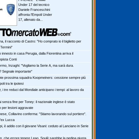
Under 17 del tecnico
Daniele Franceschini
affronta l'Empoli Under
17, allenato da...
, il racconto di Castro: "Ho comprato io il biglietto per
 Termini"
o innesto in casa Perugia, dalla Fiorentina arriva il
pista Conti
ermo, Inzaghi: "Vogliamo la Serie A, ma sarà dura.
? Segnale importante"
te prossima squadra Koopmeiners: cessione sempre più
oli tra le ipotesi
r, i tre reduci dal Mondiale anticipano i tempi: al lavoro da
 senza fine per Toney: il nazionale inglese è stato
o per lesioni aggravate
nese, Collavino conferma: "Stiamo lavorando sul portiere".
l'ex Lucca
i, è addio con il giovane Visani: ceduto al Lanciano in Serie
an, che errore tenere Leao. Soulè sarebbe la pedina giusta