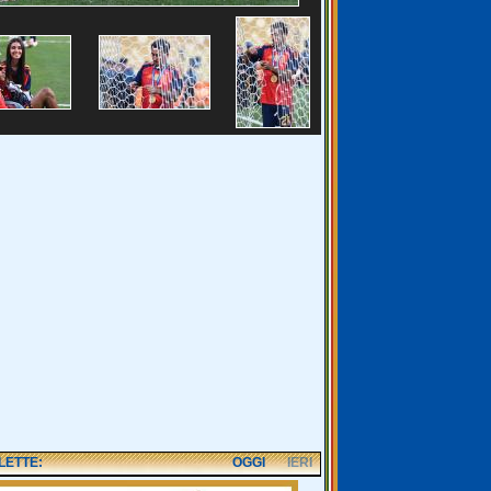
 LETTE:
OGGI
IERI