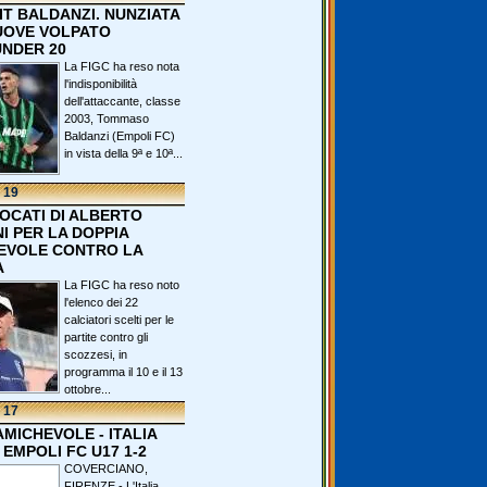
IT BALDANZI. NUNZIATA
OVE VOLPATO
UNDER 20
La FIGC ha reso nota
l'indisponibilità
dell'attaccante, classe
2003, Tommaso
Baldanzi (Empoli FC)
in vista della 9ª e 10ª...
 19
VOCATI DI ALBERTO
I PER LA DOPPIA
EVOLE CONTRO LA
A
La FIGC ha reso noto
l'elenco dei 22
calciatori scelti per le
partite contro gli
scozzesi, in
programma il 10 e il 13
ottobre...
 17
 AMICHEVOLE - ITALIA
 EMPOLI FC U17 1-2
COVERCIANO,
FIRENZE - L'Italia