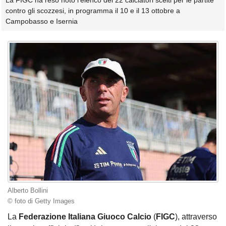
La FIGC ha reso noto l'elenco dei 22 calciatori scelti per le partite
contro gli scozzesi, in programma il 10 e il 13 ottobre a
Campobasso e Isernia
Alberto Bollini
© foto di Getty Images
La
Federazione Italiana Giuoco Calcio
(
FIGC
), attraverso