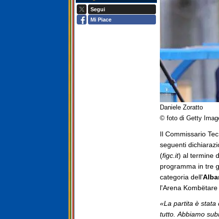
Segui
Mi Piace
Daniele Zoratto
© foto di Getty Imag
Il Commissario Tecn
seguenti dichiarazio
(
figc.it
) al termine 
programma in tre gi
categoria dell'
Alba
l'Arena Kombëtare d
«La partita è stata
tutto. Abbiamo subi