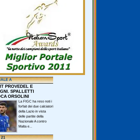
NALE A
IT PROVEDEL E
GNI. SPALLETTI
CA ORSOLINI
La FIGC ha reso noti i
forfait dei due calciatori
della Lazio in vista
delle partite della
Nazionale A contro
Malta e...
 21