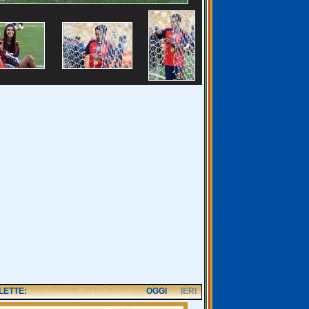
 LETTE:
OGGI
IERI