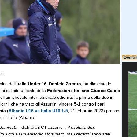
Eventi l
es
ico dell'
Italia Under 16
,
Daniele Zoratto
, ha rilasciato le
ni sul sito ufficiale della
Federazione Italiana Giuoco Calcio
dell'amichevole internazionale odierna, la prima delle due in
orni, che ha visto gli Azzurrini vincere
5-1
contro i pari
nia
(
Albania U16 vs Italia U16 1-5
, 21 febbraio 2023) presso
i Tirana (Albania):
 dominata
- dichiara il CT azzurro -
, il risultato dice
to il gol su un episodio sfortunato, ma i ragazzi sono stati