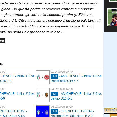
ere la gara dalla loro parte, interpretandola bene e cercando
e gioco. Da questa partita cercavamo conferme e risposte
he giocheranno giovedì nella seconda partita (a Elbasan,
12:00, ndr). Oltre al risultato, l'obiettivo è quello di valutare tutti
 ragazzi. Lo stadio? Giocare in un impianto così a 16 anni
azzi sia stata un'esperienza favolosa».
eet
 16
1:00
21.04.2026 20:40
CHEVOLE - Italia U16 vs
- AMICHEVOLE - Italia U16 vs
LIVE
U16 1-2
Danimarca U16 4-4
1:00
24.02.2026 14:30
CHEVOLE - Italia U16 vs
- AMICHEVOLE - Italia U16 vs
LIVE
 6-0
Belgio U16 1-1
1:00
24.01.2026 15:00
LE PIÙ
RNEO DEI GIRONI -
- TORNEO DEI GIRONI -
LIVE
s Selezione A 4-0
Nazionale vs Selezione B 2-0