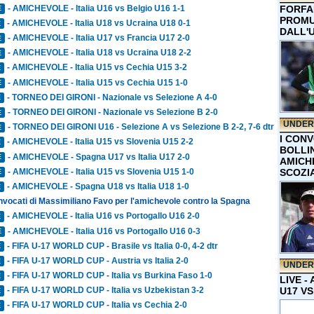
- AMICHEVOLE - Italia U16 vs Belgio U16 1-1
FORFA
E
PROMU
- AMICHEVOLE - Italia U18 vs Ucraina U18 0-1
E
DALL'
- AMICHEVOLE - Italia U17 vs Francia U17 2-0
E
- AMICHEVOLE - Italia U18 vs Ucraina U18 2-2
E
- AMICHEVOLE - Italia U15 vs Cechia U15 3-2
E
- AMICHEVOLE - Italia U15 vs Cechia U15 1-0
E
- TORNEO DEI GIRONI - Nazionale vs Selezione A 4-0
E
- TORNEO DEI GIRONI - Nazionale vs Selezione B 2-0
E
UNDER
- TORNEO DEI GIRONI U16 - Selezione A vs Selezione B 2-2, 7-6 dtr
E
I CON
- AMICHEVOLE - Italia U15 vs Slovenia U15 2-2
E
BOLLIN
- AMICHEVOLE - Spagna U17 vs Italia U17 2-0
E
AMICH
- AMICHEVOLE - Italia U15 vs Slovenia U15 1-0
SCOZI
E
- AMICHEVOLE - Spagna U18 vs Italia U18 1-0
E
onvocati di Massimiliano Favo per l'amichevole contro la Spagna
- AMICHEVOLE - Italia U16 vs Portogallo U16 2-0
E
- AMICHEVOLE - Italia U16 vs Portogallo U16 0-3
E
- FIFA U-17 WORLD CUP - Brasile vs Italia 0-0, 4-2 dtr
E
- FIFA U-17 WORLD CUP - Austria vs Italia 2-0
E
UNDER
- FIFA U-17 WORLD CUP - Italia vs Burkina Faso 1-0
E
LIVE -
U17 VS
- FIFA U-17 WORLD CUP - Italia vs Uzbekistan 3-2
E
- FIFA U-17 WORLD CUP - Italia vs Cechia 2-0
E