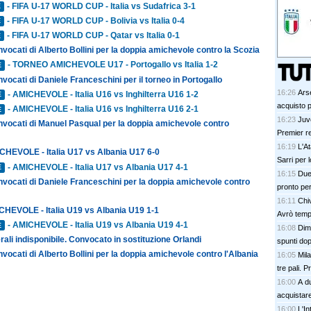
- FIFA U-17 WORLD CUP - Italia vs Sudafrica 3-1
E
- FIFA U-17 WORLD CUP - Bolivia vs Italia 0-4
E
- FIFA U-17 WORLD CUP - Qatar vs Italia 0-1
E
nvocati di Alberto Bollini per la doppia amichevole contro la Scozia
- TORNEO AMICHEVOLE U17 - Portogallo vs Italia 1-2
E
nvocati di Daniele Franceschini per il torneo in Portogallo
16:26
Ars
- AMICHEVOLE - Italia U16 vs Inghilterra U16 1-2
E
acquisto p
- AMICHEVOLE - Italia U16 vs Inghilterra U16 2-1
E
16:23
Juv
onvocati di Manuel Pasqual per la doppia amichevole contro
Premier re
16:19
L'At
CHEVOLE - Italia U17 vs Albania U17 6-0
Sarri per 
- AMICHEVOLE - Italia U17 vs Albania U17 4-1
E
16:15
Due 
nvocati di Daniele Franceschini per la doppia amichevole contro
pronto per
16:11
Chi
CHEVOLE - Italia U19 vs Albania U19 1-1
Avrò temp
- AMICHEVOLE - Italia U19 vs Albania U19 4-1
E
16:08
Dima
rali indisponibile. Convocato in sostituzione Orlandi
spunti do
nvocati di Alberto Bollini per la doppia amichevole contro l'Albania
16:05
Mila
tre pali. 
16:00
A du
acquistare 
16:00
L'In