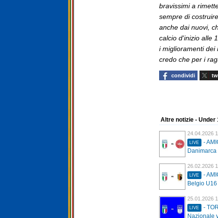
bravissimi a rimett
sempre di costruir
anche dai nuovi, c
calcio d'inizio alle 
i miglioramenti dei
credo che per i rag
condividi
tw
Altre notizie - Under
24.04.2026 1
- AMI
LIVE
Danimarca 
26.02.2026 1
- AMI
LIVE
Belgio U16
25.01.2026 1
- TO
LIVE
Nazionale v