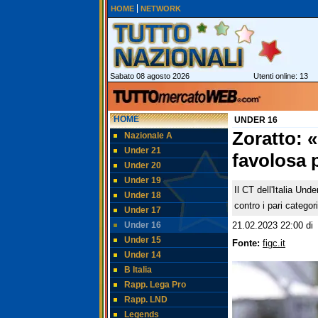
HOME
NETWORK
Sabato 08 agosto 2026
Utenti online: 13
HOME
UNDER 16
Zoratto: 
Nazionale A
Under 21
favolosa p
Under 20
Under 19
Il CT dell'Italia Und
Under 18
contro i pari categor
Under 17
Under 16
21.02.2023 22:00
di
Under 15
Fonte:
figc.it
Under 14
B Italia
Rapp. Lega Pro
Rapp. LND
Legends