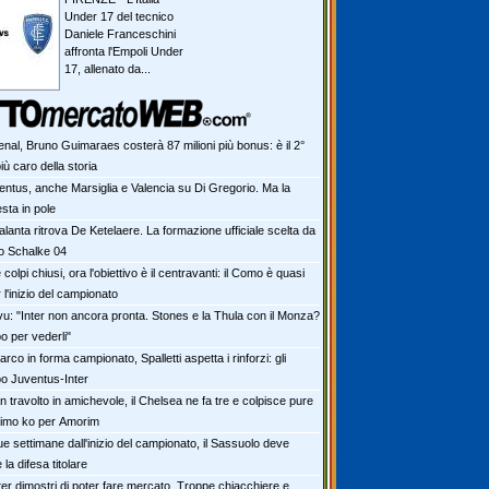
Under 17 del tecnico
Daniele Franceschini
affronta l'Empoli Under
17, allenato da...
enal, Bruno Guimaraes costerà 87 milioni più bonus: è il 2°
iù caro della storia
entus, anche Marsiglia e Valencia su Di Gregorio. Ma la
sta in pole
alanta ritrova De Ketelaere. La formazione ufficiale scelta da
lo Schalke 04
colpi chiusi, ora l'obiettivo è il centravanti: il Como è quasi
 l'inizio del campionato
vu: "Inter non ancora pronta. Stones e la Thula con il Monza?
o per vederli"
rco in forma campionato, Spalletti aspetta i rinforzi: gli
po Juventus-Inter
n travolto in amichevole, il Chelsea ne fa tre e colpisce pure
Primo ko per Amorim
e settimane dall'inizio del campionato, il Sassuolo deve
la difesa titolare
ter dimostri di poter fare mercato. Troppe chiacchiere e