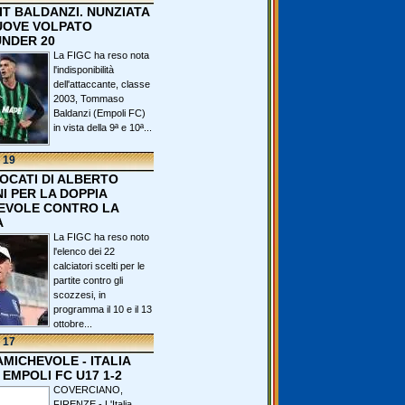
IT BALDANZI. NUNZIATA
OVE VOLPATO
UNDER 20
La FIGC ha reso nota
l'indisponibilità
dell'attaccante, classe
2003, Tommaso
Baldanzi (Empoli FC)
in vista della 9ª e 10ª...
 19
VOCATI DI ALBERTO
I PER LA DOPPIA
EVOLE CONTRO LA
A
La FIGC ha reso noto
l'elenco dei 22
calciatori scelti per le
partite contro gli
scozzesi, in
programma il 10 e il 13
ottobre...
 17
 AMICHEVOLE - ITALIA
 EMPOLI FC U17 1-2
COVERCIANO,
FIRENZE - L'Italia