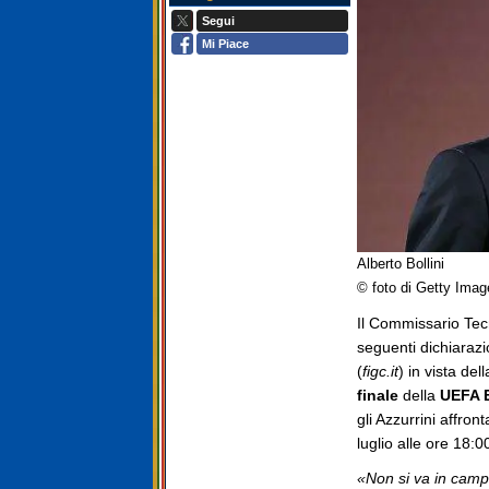
Segui
Mi Piace
Alberto Bollini
© foto di Getty Imag
Il Commissario Tecn
seguenti dichiarazio
(
figc.it
) in vista del
finale
della
UEFA 
gli Azzurrini affron
luglio alle ore 18:0
«Non si va in camp