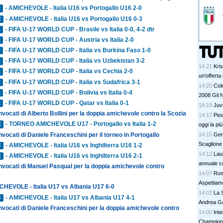
- AMICHEVOLE - Italia U16 vs Portogallo U16 2-0
E
- AMICHEVOLE - Italia U16 vs Portogallo U16 0-3
E
- FIFA U-17 WORLD CUP - Brasile vs Italia 0-0, 4-2 dtr
E
- FIFA U-17 WORLD CUP - Austria vs Italia 2-0
E
- FIFA U-17 WORLD CUP - Italia vs Burkina Faso 1-0
E
- FIFA U-17 WORLD CUP - Italia vs Uzbekistan 3-2
E
14:21
Kris
- FIFA U-17 WORLD CUP - Italia vs Cechia 2-0
E
un'offerta 
- FIFA U-17 WORLD CUP - Italia vs Sudafrica 3-1
E
14:20
Colo
- FIFA U-17 WORLD CUP - Bolivia vs Italia 0-4
E
2008 Gil 
- FIFA U-17 WORLD CUP - Qatar vs Italia 0-1
E
14:19
Juve
nvocati di Alberto Bollini per la doppia amichevole contro la Scozia
14:17
Pesc
- TORNEO AMICHEVOLE U17 - Portogallo vs Italia 1-2
oggi la pi
E
nvocati di Daniele Franceschini per il torneo in Portogallo
14:15
Gen
Scaglione
- AMICHEVOLE - Italia U16 vs Inghilterra U16 1-2
E
14:12
Lau
- AMICHEVOLE - Italia U16 vs Inghilterra U16 2-1
E
annuale c
onvocati di Manuel Pasqual per la doppia amichevole contro
14:07
Rom
Aspettiamo
CHEVOLE - Italia U17 vs Albania U17 6-0
14:02
La 
- AMICHEVOLE - Italia U17 vs Albania U17 4-1
E
Andrea G
nvocati di Daniele Franceschini per la doppia amichevole contro
14:00
Inte
Champion