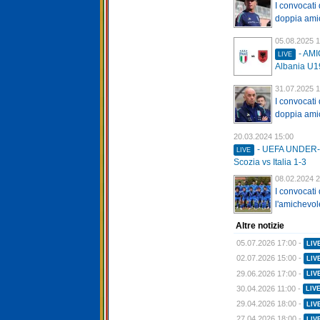
I convocati 
doppia amic
05.08.2025 1
- AMI
LIVE
Albania U1
31.07.2025 1
I convocati 
doppia amic
20.03.2024 15:00
- UEFA UNDER
LIVE
Scozia vs Italia 1-3
08.02.2024 2
I convocati
l'amichevole
Altre notizie
05.07.2026 17:00 -
LIV
02.07.2026 15:00 -
LIV
29.06.2026 17:00 -
LIV
30.04.2026 11:00 -
LIV
29.04.2026 18:00 -
LIV
27.04.2026 18:00 -
LIV