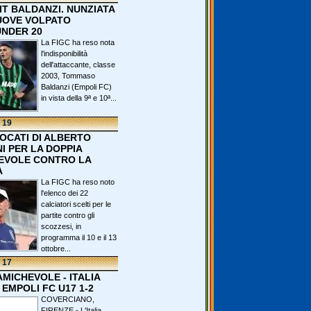
IT BALDANZI. NUNZIATA
OVE VOLPATO
UNDER 20
La FIGC ha reso nota
l'indisponibilità
dell'attaccante, classe
2003, Tommaso
Baldanzi (Empoli FC)
in vista della 9ª e 10ª...
 19
VOCATI DI ALBERTO
I PER LA DOPPIA
EVOLE CONTRO LA
A
La FIGC ha reso noto
l'elenco dei 22
calciatori scelti per le
partite contro gli
scozzesi, in
programma il 10 e il 13
ottobre...
 17
 AMICHEVOLE - ITALIA
 EMPOLI FC U17 1-2
COVERCIANO,
FIRENZE - L'Italia