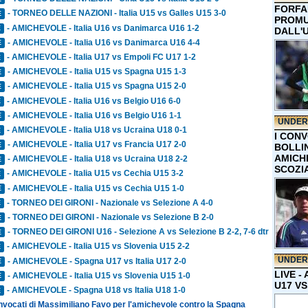
FORFA
- TORNEO DELLE NAZIONI - Italia U15 vs Galles U15 3-0
E
PROMU
- AMICHEVOLE - Italia U16 vs Danimarca U16 1-2
E
DALL'
- AMICHEVOLE - Italia U16 vs Danimarca U16 4-4
E
- AMICHEVOLE - Italia U17 vs Empoli FC U17 1-2
E
- AMICHEVOLE - Italia U15 vs Spagna U15 1-3
E
- AMICHEVOLE - Italia U15 vs Spagna U15 2-0
E
- AMICHEVOLE - Italia U16 vs Belgio U16 6-0
E
- AMICHEVOLE - Italia U16 vs Belgio U16 1-1
E
UNDER
- AMICHEVOLE - Italia U18 vs Ucraina U18 0-1
E
I CON
- AMICHEVOLE - Italia U17 vs Francia U17 2-0
E
BOLLIN
AMICH
- AMICHEVOLE - Italia U18 vs Ucraina U18 2-2
E
SCOZI
- AMICHEVOLE - Italia U15 vs Cechia U15 3-2
E
- AMICHEVOLE - Italia U15 vs Cechia U15 1-0
E
- TORNEO DEI GIRONI - Nazionale vs Selezione A 4-0
E
- TORNEO DEI GIRONI - Nazionale vs Selezione B 2-0
E
- TORNEO DEI GIRONI U16 - Selezione A vs Selezione B 2-2, 7-6 dtr
E
- AMICHEVOLE - Italia U15 vs Slovenia U15 2-2
E
UNDER
- AMICHEVOLE - Spagna U17 vs Italia U17 2-0
E
LIVE -
- AMICHEVOLE - Italia U15 vs Slovenia U15 1-0
E
U17 VS
- AMICHEVOLE - Spagna U18 vs Italia U18 1-0
E
onvocati di Massimiliano Favo per l'amichevole contro la Spagna