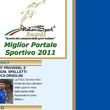
NALE A
IT PROVEDEL E
GNI. SPALLETTI
CA ORSOLINI
La FIGC ha reso noti i
forfait dei due calciatori
della Lazio in vista
delle partite della
Nazionale A contro
Malta e...
 21