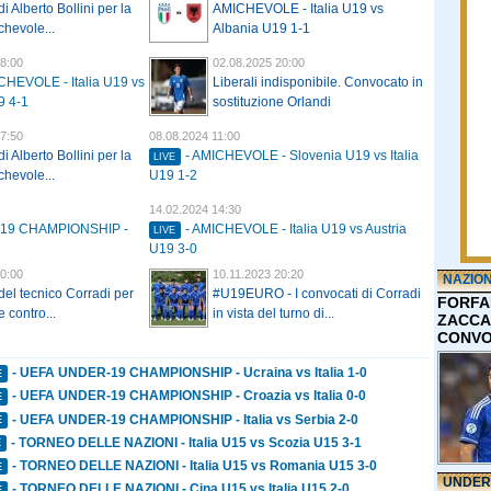
di Alberto Bollini per la
AMICHEVOLE - Italia U19 vs
hevole...
Albania U19 1-1
8:00
02.08.2025 20:00
CHEVOLE - Italia U19 vs
Liberali indisponibile. Convocato in
9 4-1
sostituzione Orlandi
7:50
08.08.2024 11:00
di Alberto Bollini per la
- AMICHEVOLE - Slovenia U19 vs Italia
LIVE
hevole...
U19 1-2
14.02.2024 14:30
-19 CHAMPIONSHIP -
- AMICHEVOLE - Italia U19 vs Austria
LIVE
U19 3-0
0:00
10.11.2023 20:20
NAZIO
 del tecnico Corradi per
#U19EURO - I convocati di Corradi
FORFA
 contro...
in vista del turno di...
ZACCA
CONVO
- UEFA UNDER-19 CHAMPIONSHIP - Ucraina vs Italia 1-0
E
- UEFA UNDER-19 CHAMPIONSHIP - Croazia vs Italia 0-0
E
- UEFA UNDER-19 CHAMPIONSHIP - Italia vs Serbia 2-0
E
- TORNEO DELLE NAZIONI - Italia U15 vs Scozia U15 3-1
E
- TORNEO DELLE NAZIONI - Italia U15 vs Romania U15 3-0
E
UNDER
- TORNEO DELLE NAZIONI - Cina U15 vs Italia U15 2-0
E