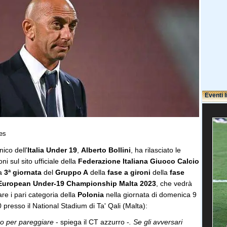
Eventi l
es
ico dell'
Italia Under 19
,
Alberto Bollini
, ha rilasciato le
ni sul sito ufficiale della
Federazione Italiana Giuoco Calcio
la
3ª giornata
del
Gruppo A
della
fase a gironi
della
fase
European Under-19 Championship Malta 2023
, che vedrà
tare i pari categoria della
Polonia
nella giornata di domenica 9
0 presso il National Stadium di Ta' Qali (Malta):
o per pareggiare
- spiega il CT azzurro -
. Se gli avversari