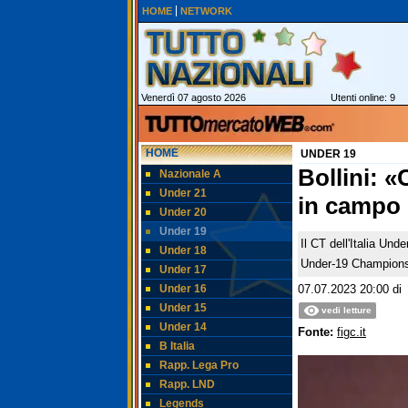
HOME
NETWORK
Venerdì 07 agosto 2026
Utenti online: 9
HOME
UNDER 19
Bollini: 
Nazionale A
Under 21
in campo 
Under 20
Under 19
Il CT dell'Italia Und
Under 18
Under-19 Championshi
Under 17
Under 16
07.07.2023 20:00
d
Under 15
vedi letture
Under 14
Fonte:
figc.it
B Italia
Rapp. Lega Pro
Rapp. LND
Legends