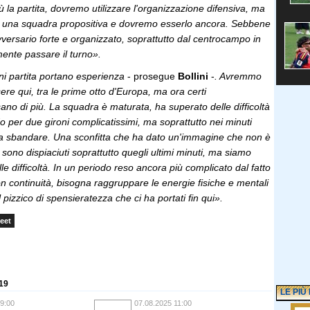
ù la partita, dovremo utilizzare l'organizzazione difensiva, ma
i una squadra propositiva e dovremo esserlo ancora. Sebbene
vversario forte e organizzato, soprattutto dal centrocampo in
ente passare il turno».
i partita portano esperienza
- prosegue
Bollini
-
. Avremmo
sere qui, tra le prime otto d'Europa, ma ora certi
no di più. La squadra è maturata, ha superato delle difficoltà
 per due gironi complicatissimi, ma soprattutto nei minuti
va sbandare. Una sconfitta che ha dato un'immagine che non è
mi sono dispiaciuti soprattutto quegli ultimi minuti, ma siamo
lle difficoltà. In un periodo reso ancora più complicato dal fatto
n continuità, bisogna raggruppare le energie fisiche e mentali
pizzico di spensieratezza che ci ha portati fin qui».
eet
 19
LE PIÙ
9:00
07.08.2025 11:00