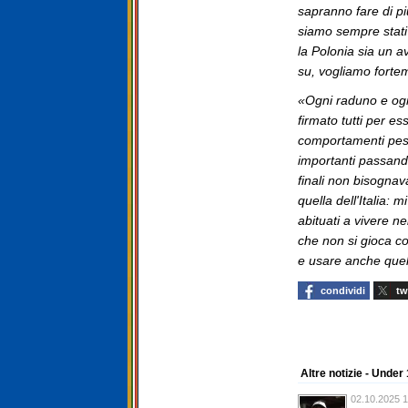
sapranno fare di pi
siamo sempre stat
la Polonia sia un a
su, vogliamo fortem
«Ogni raduno e ogn
firmato tutti per es
comportamenti pesa
importanti passando
finali non bisogna
quella dell'Italia: 
abituati a vivere ne
che non si gioca co
e usare anche quel 
condividi
tw
Altre notizie - Under
02.10.2025 1