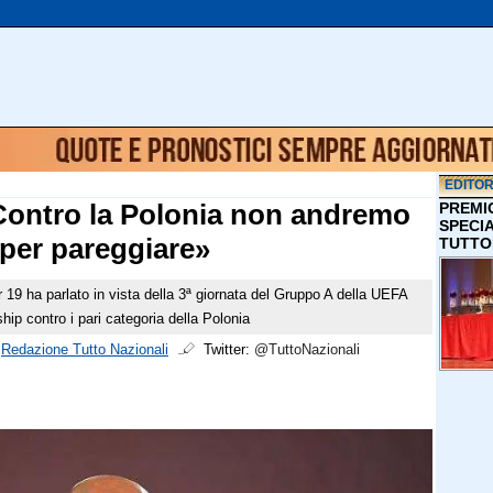
EDITOR
«Contro la Polonia non andremo
PREMI
SPECI
per pareggiare»
TUTTO
er 19 ha parlato in vista della 3ª giornata del Gruppo A della UEFA
p contro i pari categoria della Polonia
i
Redazione Tutto Nazionali
Twitter:
@TuttoNazionali