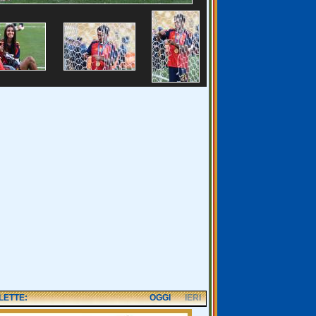
 LETTE:
OGGI
IERI