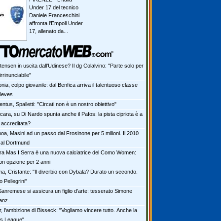
Under 17 del tecnico
Daniele Franceschini
affronta l'Empoli Under
17, allenato da...
tensen in uscita dall'Udinese? Il dg Colalvino: "Parte solo per
irrinunciabile"
nia, colpo giovanile: dal Benfica arriva il talentuoso classe
Neves
ntus, Spalletti: "Circati non è un nostro obiettivo"
ara, su Di Nardo spunta anche il Pafos: la pista cipriota è a
ù accreditata?
oa, Masini ad un passo dal Frosinone per 5 milioni. Il 2010
 al Dortmund
ra Mas I Serra è una nuova calciatrice del Como Women:
on opzione per 2 anni
a, Cristante: "Il diverbio con Dybala? Durato un secondo.
 Pellegrini"
Sanremese si assicura un figlio d'arte: tesserato Simone
anz
r, l'ambizione di Bisseck: "Vogliamo vincere tutto. Anche la
s League"