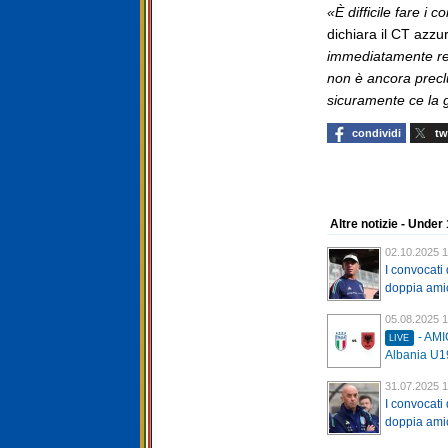
«È difficile fare i
dichiara il CT azzur
immediatamente recu
non è ancora precl
sicuramente ce la
condividi
tw
Altre notizie - Under
02.10.2025 1
I convocati 
doppia amic
05.08.2025 1
- AMI
LIVE
Albania U1
31.07.2025 1
I convocati 
doppia amic