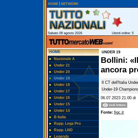
HOME
NETWORK
Sabato 08 agosto 2026
Utenti online: 5
HOME
UNDER 19
Bollini: «
Nazionale A
Under 21
ancora pr
Under 20
Under 19
Il CT dell'Italia Und
Under 18
Under-19 Championsh
Under 17
Under 16
06.07.2023 21:00
d
Under 15
vedi letture
Under 14
Fonte:
figc.it
B Italia
Rapp. Lega Pro
Rapp. LND
Legends