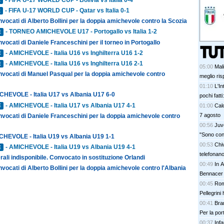
E
- FIFA U-17 WORLD CUP - Qatar vs Italia 0-1
E
nvocati di Alberto Bollini per la doppia amichevole contro la Scozia
- TORNEO AMICHEVOLE U17 - Portogallo vs Italia 1-2
E
nvocati di Daniele Franceschini per il torneo in Portogallo
- AMICHEVOLE - Italia U16 vs Inghilterra U16 1-2
E
- AMICHEVOLE - Italia U16 vs Inghilterra U16 2-1
E
05:00
Mal
onvocati di Manuel Pasqual per la doppia amichevole contro
meglio ris
01:10
L'In
CHEVOLE - Italia U17 vs Albania U17 6-0
pochi fatt
- AMICHEVOLE - Italia U17 vs Albania U17 4-1
prescinder
01:00
Calc
E
serve una
7 agosto
nvocati di Daniele Franceschini per la doppia amichevole contro
00:56
Juve
"Sono con
CHEVOLE - Italia U19 vs Albania U19 1-1
00:53
Chi
- AMICHEVOLE - Italia U19 vs Albania U19 4-1
E
telefonan
rali indisponibile. Convocato in sostituzione Orlandi
00:49
In A
nvocati di Alberto Bollini per la doppia amichevole contro l'Albania
Bennacer 
00:45
Rom
Pellegrini 
00:41
Bran
Per la po
00:37
Inf