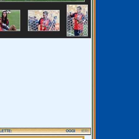
 LETTE:
OGGI
IERI