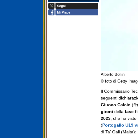
Segui
Mi Piace
Alberto Bollini
© foto di Getty Imag
Il Commissario Tecn
seguenti dichiarazio
Giuoco Calcio
(
fig
gironi
della
fase f
2023
, che ha visto
(
Portogallo U19 vs
di Ta' Qali (Malta):