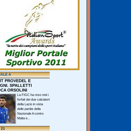
NALE A
IT PROVEDEL E
GNI. SPALLETTI
CA ORSOLINI
La FIGC ha reso noti i
forfait dei due calciatori
della Lazio in vista
delle partite della
Nazionale A contro
Malta e...
 21