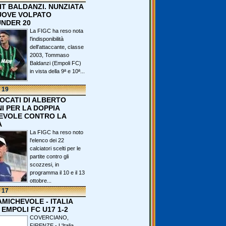
IT BALDANZI. NUNZIATA
OVE VOLPATO
UNDER 20
La FIGC ha reso nota
l'indisponibilità
dell'attaccante, classe
2003, Tommaso
Baldanzi (Empoli FC)
in vista della 9ª e 10ª...
 19
VOCATI DI ALBERTO
I PER LA DOPPIA
EVOLE CONTRO LA
A
La FIGC ha reso noto
l'elenco dei 22
calciatori scelti per le
partite contro gli
scozzesi, in
programma il 10 e il 13
ottobre...
 17
 AMICHEVOLE - ITALIA
 EMPOLI FC U17 1-2
COVERCIANO,
FIRENZE - L'Italia