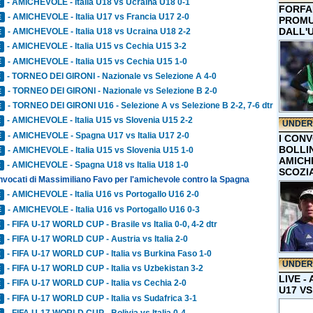
- AMICHEVOLE - Italia U18 vs Ucraina U18 0-1
E
FORFA
- AMICHEVOLE - Italia U17 vs Francia U17 2-0
E
PROMU
DALL'
- AMICHEVOLE - Italia U18 vs Ucraina U18 2-2
E
- AMICHEVOLE - Italia U15 vs Cechia U15 3-2
E
- AMICHEVOLE - Italia U15 vs Cechia U15 1-0
E
- TORNEO DEI GIRONI - Nazionale vs Selezione A 4-0
E
- TORNEO DEI GIRONI - Nazionale vs Selezione B 2-0
E
- TORNEO DEI GIRONI U16 - Selezione A vs Selezione B 2-2, 7-6 dtr
E
- AMICHEVOLE - Italia U15 vs Slovenia U15 2-2
E
UNDER
- AMICHEVOLE - Spagna U17 vs Italia U17 2-0
E
I CON
BOLLIN
- AMICHEVOLE - Italia U15 vs Slovenia U15 1-0
E
AMICH
- AMICHEVOLE - Spagna U18 vs Italia U18 1-0
E
SCOZI
onvocati di Massimiliano Favo per l'amichevole contro la Spagna
- AMICHEVOLE - Italia U16 vs Portogallo U16 2-0
E
- AMICHEVOLE - Italia U16 vs Portogallo U16 0-3
E
- FIFA U-17 WORLD CUP - Brasile vs Italia 0-0, 4-2 dtr
E
- FIFA U-17 WORLD CUP - Austria vs Italia 2-0
E
- FIFA U-17 WORLD CUP - Italia vs Burkina Faso 1-0
E
UNDER
- FIFA U-17 WORLD CUP - Italia vs Uzbekistan 3-2
E
LIVE -
- FIFA U-17 WORLD CUP - Italia vs Cechia 2-0
E
U17 VS
- FIFA U-17 WORLD CUP - Italia vs Sudafrica 3-1
E
- FIFA U-17 WORLD CUP - Bolivia vs Italia 0-4