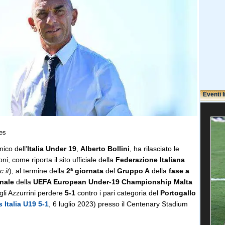
Eventi l
es
ico dell'
Italia Under 19
,
Alberto Bollini
, ha rilasciato le
ni, come riporta il sito ufficiale della
Federazione Italiana
c.it
), al termine della
2ª giornata
del
Gruppo A
della
fase a
inale
della
UEFA European Under-19 Championship Malta
 gli Azzurrini perdere
5-1
contro i pari categoria del
Portogallo
 Italia U19 5-1
, 6 luglio 2023) presso il Centenary Stadium