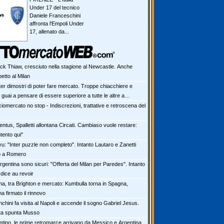
Under 17 del tecnico
Daniele Franceschini
affronta l'Empoli Under
17, allenato da...
ick Thiaw, cresciuto nella stagione al Newcastle. Anche
petto al Milan
ter dimostri di poter fare mercato. Troppe chiacchiere e
i: guai a pensare di essere superiore a tutte le altre a
e. Juve, il portiere può diventare un "problema". Milan-Leao,
iomercato no stop - Indiscrezioni, trattative e retroscena del
 decisione netta
ntus, Spalletti allontana Circati. Cambiaso vuole restare:
tento qui"
vu: "Inter puzzle non completo". Intanto Lautaro e Zanetti
o a Romero
rgentina sono sicuri: "Offerta del Milan per Paredes". Intanto
dice au revoir
a, tra Brighton e mercato: Kumbulla torna in Spagna,
ha firmato il rinnovo
chini fa visita al Napoli e accende il sogno Gabriel Jesus.
rta spunta Musso
antino, le prime retromarce arrivano da Messico e Argentina.