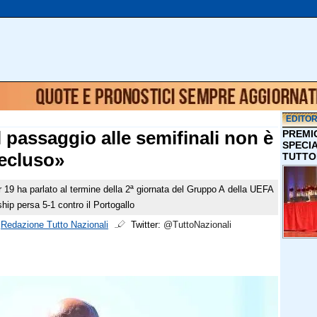
EDITOR
Il passaggio alle semifinali non è
PREMI
SPECI
ecluso»
TUTTO
er 19 ha parlato al termine della 2ª giornata del Gruppo A della UEFA
ip persa 5-1 contro il Portogallo
i
Redazione Tutto Nazionali
Twitter:
@TuttoNazionali