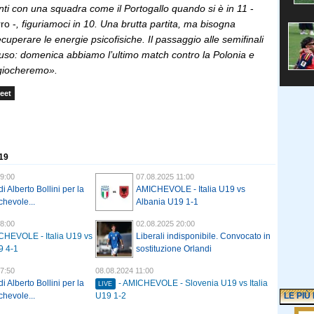
 conti con una squadra come il Portogallo quando si è in 11
-
ro -
, figuriamoci in 10. Una brutta partita, ma bisogna
perare le energie psicofisiche. Il passaggio alle semifinali
uso: domenica abbiamo l’ultimo match contro la Polonia e
 giocheremo».
eet
 19
9:00
07.08.2025 11:00
di Alberto Bollini per la
AMICHEVOLE - Italia U19 vs
hevole...
Albania U19 1-1
8:00
02.08.2025 20:00
CHEVOLE - Italia U19 vs
Liberali indisponibile. Convocato in
9 4-1
sostituzione Orlandi
7:50
08.08.2024 11:00
di Alberto Bollini per la
- AMICHEVOLE - Slovenia U19 vs Italia
LIVE
LE PIÙ
hevole...
U19 1-2