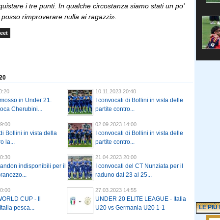
nquistare i tre punti. In qualche circostanza siamo stati un po’
 posso rimproverare nulla ai ragazzi».
eet
 20
0:20
10.11.2023 20:40
omosso in Under 21.
I convocati di Bollini in vista delle
voca Cherubini...
partite contro...
9:00
02.09.2023 14:00
i Bollini in vista della
I convocati di Bollini in vista delle
o la...
partite contro...
0:30
21.04.2023 20:00
andon indisponibili per il
I convocati del CT Nunziata per il
ranozzo...
raduno dal 23 al 25...
0:00
27.03.2023 14:55
WORLD CUP - Il
UNDER 20 ELITE LEAGUE - Italia
LE PIÙ
Italia pesca...
U20 vs Germania U20 1-1