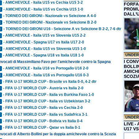
- AMICHEVOLE - Italia U15 vs Cechia U15 3-2
E
FORFA
PROMU
- AMICHEVOLE - Italia U15 vs Cechia U15 1-0
E
DALL'
- TORNEO DEI GIRONI - Nazionale vs Selezione A 4-0
E
- TORNEO DEI GIRONI - Nazionale vs Selezione B 2-0
E
- TORNEO DEI GIRONI U16 - Selezione A vs Selezione B 2-2, 7-6 dtr
E
- AMICHEVOLE - Italia U15 vs Slovenia U15 2-2
E
- AMICHEVOLE - Spagna U17 vs Italia U17 2-0
E
- AMICHEVOLE - Italia U15 vs Slovenia U15 1-0
E
UNDER
- AMICHEVOLE - Spagna U18 vs Italia U18 1-0
E
I CON
onvocati di Massimiliano Favo per l'amichevole contro la Spagna
BOLLIN
- AMICHEVOLE - Italia U16 vs Portogallo U16 2-0
E
AMICH
- AMICHEVOLE - Italia U16 vs Portogallo U16 0-3
E
SCOZI
- FIFA U-17 WORLD CUP - Brasile vs Italia 0-0, 4-2 dtr
E
- FIFA U-17 WORLD CUP - Austria vs Italia 2-0
E
- FIFA U-17 WORLD CUP - Italia vs Burkina Faso 1-0
E
- FIFA U-17 WORLD CUP - Italia vs Uzbekistan 3-2
E
- FIFA U-17 WORLD CUP - Italia vs Cechia 2-0
E
- FIFA U-17 WORLD CUP - Italia vs Sudafrica 3-1
E
UNDER
- FIFA U-17 WORLD CUP - Bolivia vs Italia 0-4
E
LIVE -
- FIFA U-17 WORLD CUP - Qatar vs Italia 0-1
E
U17 VS
nvocati di Alberto Bollini per la doppia amichevole contro la Scozia