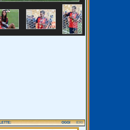
 LETTE:
OGGI
IERI