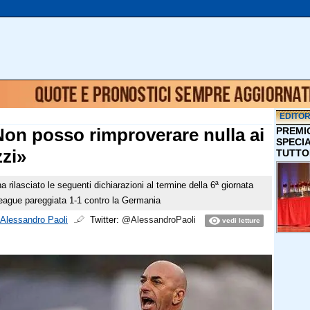
EDITOR
«Non posso rimproverare nulla ai
PREMI
SPECI
zzi»
TUTTO
 ha rilasciato le seguenti dichiarazioni al termine della 6ª giornata
League pareggiata 1-1 contro la Germania
Alessandro Paoli
Twitter:
@AlessandroPaoli
vedi letture