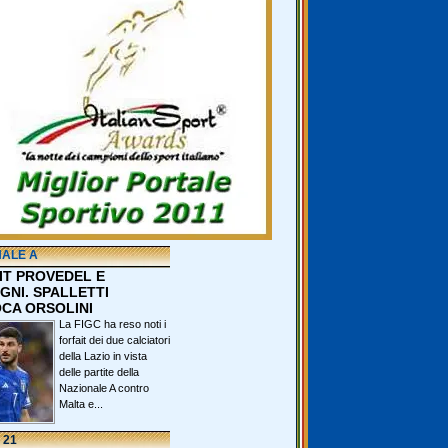
NALE A
IT PROVEDEL E
GNI. SPALLETTI
CA ORSOLINI
La FIGC ha reso noti i
forfait dei due calciatori
della Lazio in vista
delle partite della
Nazionale A contro
Malta e...
 21