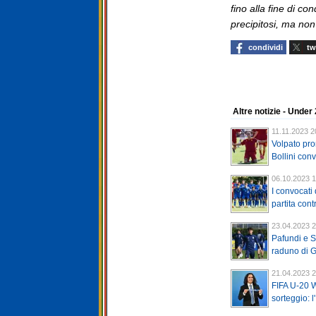
fino alla fine di co
precipitosi, ma non
condividi
tw
Altre notizie - Under
11.11.2023 2
Volpato pr
Bollini con
06.10.2023 1
I convocati d
partita contr
23.04.2023 2
Pafundi e S
raduno di G
21.04.2023 2
FIFA U-20 
sorteggio: l'