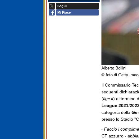
Segui
Mi Piace
Alberto Bollini
© foto di Getty Imag
Il Commissario Tecn
seguenti dichiarazio
(
figc.it
) al termine 
League 2021/202
categoria della
Ge
presso lo Stadio "C
«Faccio i complimen
CT azzurro -
abbia