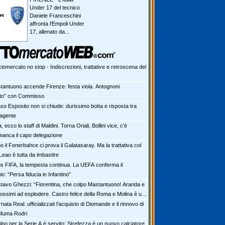
Under 17 del tecnico
Daniele Franceschini
affronta l'Empoli Under
17, allenato da...
iomercato no stop - Indiscrezioni, trattative e retroscena del
tantuono accende Firenze: festa viola. Antognoni
lito” con Commisso
aso Esposito non si chiude: durissimo botta e risposta tra
 agente
ia, ecco lo staff di Maldini. Torna Oriali, Bollini vice, c’è
manca il capo delegazione
 il Fenerbahce ci prova il Galatasaray. Ma la trattativa col
Leao è tutta da imbastire
s FIFA, la tempesta continua. La UEFA conferma il
io: “Persa fiducia in Infantino”
tavo Ghezzi: “Fiorentina, che colpo Mastantuono! Aranda e
rossimi ad esplodere. Castro felice della Roma e Molina è un
nata Real: ufficializzati l'acquisto di Diomande e il rinnovo di
 Sfuma Rodri
olpo per la Serie A è servito: Strefezza è un nuovo calciatore