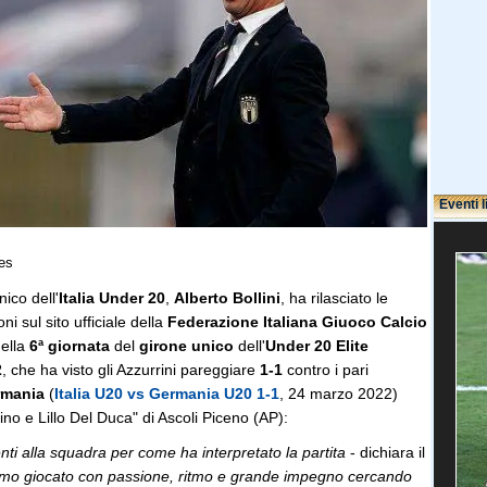
Eventi l
es
ico dell'
Italia Under 20
,
Alberto Bollini
, ha rilasciato le
ni sul sito ufficiale della
Federazione Italiana Giuoco Calcio
della
6ª giornata
del
girone unico
dell'
Under
20 Elite
2
, che ha visto gli Azzurrini pareggiare
1-1
contro i pari
rmania
(
Italia U20 vs Germania U20 1-1
, 24 marzo 2022)
ino e Lillo Del Duca" di Ascoli Piceno (AP):
ti alla squadra per come ha interpretato la partita
- dichiara il
mo giocato con passione, ritmo e grande impegno cercando