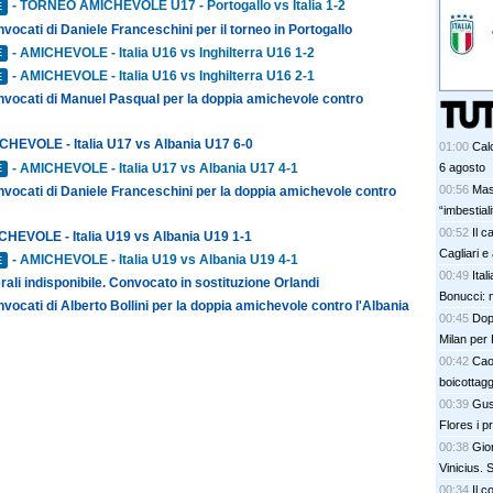
- TORNEO AMICHEVOLE U17 - Portogallo vs Italia 1-2
E
nvocati di Daniele Franceschini per il torneo in Portogallo
- AMICHEVOLE - Italia U16 vs Inghilterra U16 1-2
E
- AMICHEVOLE - Italia U16 vs Inghilterra U16 2-1
E
onvocati di Manuel Pasqual per la doppia amichevole contro
CHEVOLE - Italia U17 vs Albania U17 6-0
01:00
Calc
- AMICHEVOLE - Italia U17 vs Albania U17 4-1
6 agosto
E
00:56
Mas
nvocati di Daniele Franceschini per la doppia amichevole contro
“imbestia
00:52
Il c
CHEVOLE - Italia U19 vs Albania U19 1-1
Cagliari e
- AMICHEVOLE - Italia U19 vs Albania U19 4-1
E
00:49
Ital
rali indisponibile. Convocato in sostituzione Orlandi
Bonucci: 
nvocati di Alberto Bollini per la doppia amichevole contro l'Albania
00:45
Dopo
Milan per 
00:42
Cao
boicottagg
00:39
Gus
Flores i p
bel colpo”
00:38
Gior
Vinicius.
00:34
Il c