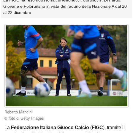
La FIGC ha reso noti i forfait di Antonucci, Cortinovis, Di Pardo,
Giovane e Folorunsho in vista del raduno della Nazionale A dal 20
al 22 dicembre
Roberto Mancini
© foto di Getty Images
La
Federazione Italiana Giuoco Calcio
(
FIGC
), tramite il