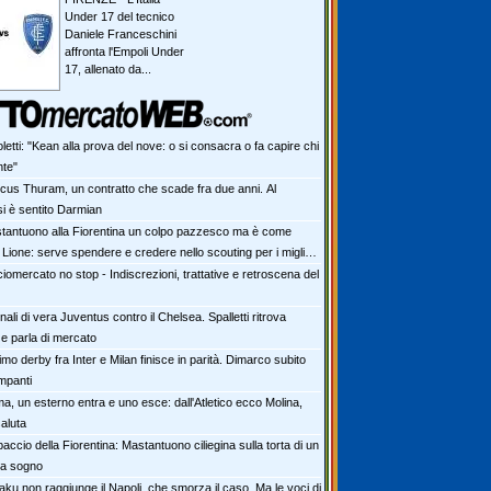
Under 17 del tecnico
Daniele Franceschini
affronta l'Empoli Under
17, allenato da...
letti: "Kean alla prova del nove: o si consacra o fa capire chi
te"
cus Thuram, un contratto che scade fra due anni. Al
i è sentito Darmian
tantuono alla Fiorentina un colpo pazzesco ma è come
 Lione: serve spendere e credere nello scouting per i migliori
iovani italiani: attenzione perché qualcosa sta cambiando
iomercato no stop - Indiscrezioni, trattative e retroscena del
ali di vera Juventus contro il Chelsea. Spalletti ritrova
e parla di mercato
rimo derby fra Inter e Milan finisce in parità. Dimarco subito
impanti
a, un esterno entra e uno esce: dall'Atletico ecco Molina,
aluta
accio della Fiorentina: Mastantuono ciliegina sulla torta di un
da sogno
aku non raggiunge il Napoli, che smorza il caso. Ma le voci di