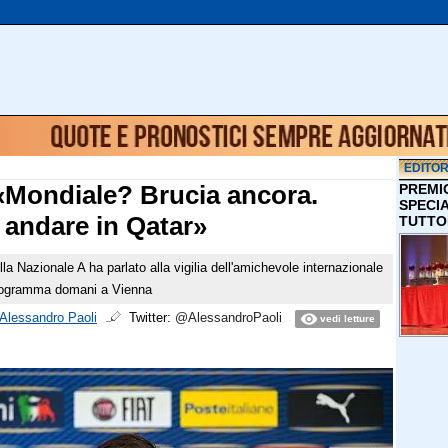
EDITOR
«Mondiale? Brucia ancora.
PREMI
SPECI
andare in Qatar»
TUTTO
la Nazionale A ha parlato alla vigilia dell'amichevole internazionale
 programma domani a Vienna
Alessandro Paoli
Twitter:
@AlessandroPaoli
vedi letture