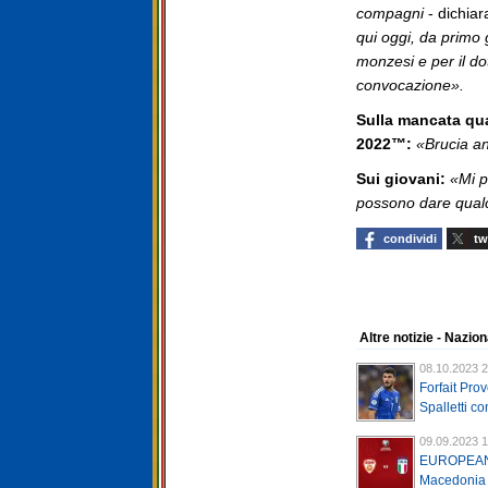
compagni
- dichiar
qui oggi, da primo 
monzesi e per il d
convocazione».
Sulla mancata qua
2022™:
«Brucia an
Sui giovani:
«Mi p
possono dare qualc
condividi
tw
Altre notizie - Nazio
08.10.2023 2
Forfait Pro
Spalletti c
09.09.2023 1
EUROPEAN
Macedonia d