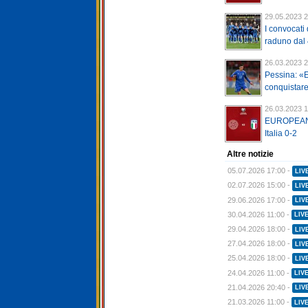
29.05.2023 2
I convocati 
raduno dal 
26.03.2023 2
Pessina: «E
conquistare 
26.03.2023 1
EUROPEAN 
Italia 0-2
Altre notizie
05.07.2026 17:00 -
LIV
02.07.2026 15:00 -
LIV
29.06.2026 17:00 -
LIV
30.04.2026 11:00 -
LIV
29.04.2026 18:00 -
LIV
27.04.2026 18:00 -
LIV
25.04.2026 18:00 -
LIV
24.04.2026 11:00 -
LIV
21.04.2026 20:40 -
LIV
21.03.2026 11:00 -
LIV