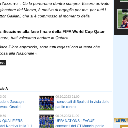
a l'azzurro -
. Ce lo porteremo dentro sempre. Essere arrivato
giocatore del Monza, è motivo di orgoglio per me, per tutti i
ottor Galliani, che si è commosso al momento della
lificazione alla fase finale della FIFA World Cup Qatar
cora, tutti volevamo andare in Qatar».
iace il loro approccio, sono tutti ragazzi con la testa che
osa alla Nazionale».
eet
nale A
3:00
06.10.2023 21:00
vedel e Zaccagni.
I convocati di Spalletti in vista delle
onvoca Orsolini
partite contro...
9:30
06.06.2023 11:00
LE PIÙ
 QUALIFIERS -
UEFA NATIONS LEAGUE - I
el Nord vs Italia 1-1
convocati del CT Mancini per le...