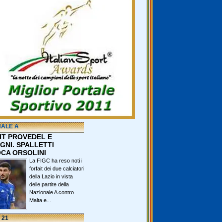
NALE A
IT PROVEDEL E
GNI. SPALLETTI
CA ORSOLINI
La FIGC ha reso noti i
forfait dei due calciatori
della Lazio in vista
delle partite della
Nazionale A contro
Malta e...
 21