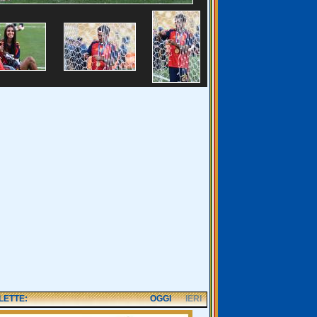
 LETTE:
OGGI
IERI