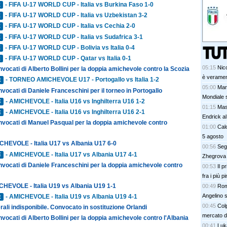
- FIFA U-17 WORLD CUP - Italia vs Burkina Faso 1-0
E
- FIFA U-17 WORLD CUP - Italia vs Uzbekistan 3-2
E
- FIFA U-17 WORLD CUP - Italia vs Cechia 2-0
E
- FIFA U-17 WORLD CUP - Italia vs Sudafrica 3-1
E
- FIFA U-17 WORLD CUP - Bolivia vs Italia 0-4
E
- FIFA U-17 WORLD CUP - Qatar vs Italia 0-1
E
05:15
Nico
nvocati di Alberto Bollini per la doppia amichevole contro la Scozia
è veramen
- TORNEO AMICHEVOLE U17 - Portogallo vs Italia 1-2
E
05:00
Mar
nvocati di Daniele Franceschini per il torneo in Portogallo
Mondiale s
- AMICHEVOLE - Italia U16 vs Inghilterra U16 1-2
E
01:15
Mas
- AMICHEVOLE - Italia U16 vs Inghilterra U16 2-1
E
Endrick al
onvocati di Manuel Pasqual per la doppia amichevole contro
talenti. G
01:00
Calc
davvero
5 agosto
CHEVOLE - Italia U17 vs Albania U17 6-0
00:56
Segn
- AMICHEVOLE - Italia U17 vs Albania U17 4-1
E
Zhegrova 
nvocati di Daniele Franceschini per la doppia amichevole contro
00:53
Il p
fra i più p
CHEVOLE - Italia U19 vs Albania U19 1-1
00:49
Rom
Angelino s
- AMICHEVOLE - Italia U19 vs Albania U19 4-1
E
00:45
Colp
rali indisponibile. Convocato in sostituzione Orlandi
mercato 
nvocati di Alberto Bollini per la doppia amichevole contro l'Albania
00:41
Luk