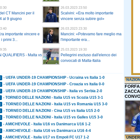
0:30
26.03.2023 23:50
del CT Mancini per il
Scalvini: «Era molto importante
4 al 9 giugno
vincere senza subire gol»
3:40
26.03.2023 23:30
ra importante vincere e
Mancini: «Potevamo fare meglio ma
i primi 3...
l'importante era...
9:35
25.03.2023 19:30
QUALIFIERS - Malta vs
Pellegrini escluso dall'elenco dei
convocati di Malta-Italia
- UEFA UNDER-19 CHAMPIONSHIP - Ucraina vs Italia 1-0
E
NAZIO
- UEFA UNDER-19 CHAMPIONSHIP - Croazia vs Italia 0-0
E
FORFA
- UEFA UNDER-19 CHAMPIONSHIP - Italia vs Serbia 2-0
ZACCA
E
CONVO
- TORNEO DELLE NAZIONI - Italia U15 vs Scozia U15 3-1
E
- TORNEO DELLE NAZIONI - Italia U15 vs Romania U15 3-0
E
- TORNEO DELLE NAZIONI - Cina U15 vs Italia U15 2-0
E
- TORNEO DELLE NAZIONI - Italia U15 vs Galles U15 3-0
E
- AMICHEVOLE - Italia U16 vs Danimarca U16 1-2
E
- AMICHEVOLE - Italia U16 vs Danimarca U16 4-4
E
- AMICHEVOLE - Italia U17 vs Empoli FC U17 1-2
UNDER
E