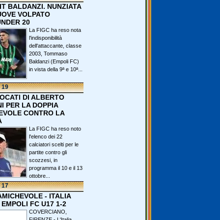
IT BALDANZI. NUNZIATA
OVE VOLPATO
UNDER 20
La FIGC ha reso nota
l'indisponibilità
dell'attaccante, classe
2003, Tommaso
Baldanzi (Empoli FC)
in vista della 9ª e 10ª...
 19
VOCATI DI ALBERTO
I PER LA DOPPIA
EVOLE CONTRO LA
A
La FIGC ha reso noto
l'elenco dei 22
calciatori scelti per le
partite contro gli
scozzesi, in
programma il 10 e il 13
ottobre...
 17
 AMICHEVOLE - ITALIA
 EMPOLI FC U17 1-2
COVERCIANO,
FIRENZE - L'Italia