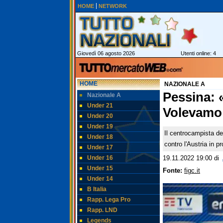
HOME
NETWORK
Giovedì 06 agosto 2026
Utenti online: 4
HOME
NAZIONALE A
Pessina: 
Nazionale A
Under 21
Volevamo 
Under 20
Under 19
Il centrocampista del
Under 18
contro l'Austria in
Under 17
Under 16
19.11.2022 19:00
di
Under 15
Fonte:
figc.it
Under 14
B Italia
Rapp. Lega Pro
Rapp. LND
Legends