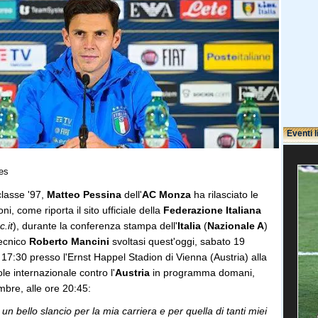
Eventi l
es
classe '97,
Matteo Pessina
dell'
AC Monza
ha rilasciato le
ni, come riporta il sito ufficiale della
Federazione Italiana
c.it
), durante la conferenza stampa dell'
Italia
(
Nazionale A
)
ecnico
Roberto Mancini
svoltasi quest'oggi, sabato 19
17:30 presso l'Ernst Happel Stadion di Vienna (Austria) alla
ole internazionale contro l'
Austria
in programma domani,
bre, alle ore 20:45:
un bello slancio per la mia carriera e per quella di tanti miei