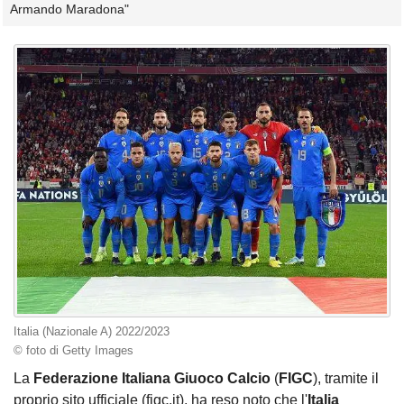
Armando Maradona"
Italia (Nazionale A) 2022/2023
© foto di Getty Images
La
Federazione Italiana Giuoco Calcio
(
FIGC
), tramite il
proprio sito ufficiale (figc.it), ha reso noto che l'
Italia