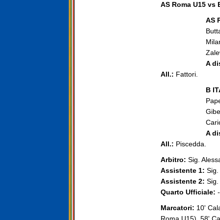
AS Roma U15 vs B 
AS R
Butt
Mila
Zale
A di
All.:
Fattori.
B IT
Pape
Gibe
Caric
A di
All.:
Piscedda.
Arbitro:
Sig. Aless
Assistente 1:
Sig.
Assistente 2:
Sig.
Quarto Ufficiale:
-
Marcatori:
10' Cala
Roma U15), 58' Ca