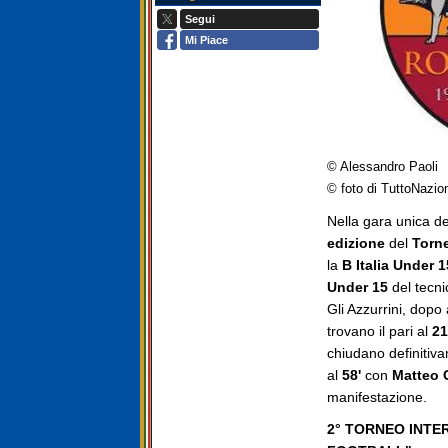
Segui
Mi Piace
© Alessandro Paoli
© foto di TuttoNazio
Nella gara unica d
edizione
del
Torne
la
B Italia Under 1
Under 15
del tecn
Gli Azzurrini, dopo 
trovano il pari al
21
chiudano definitiv
al
58'
con
Matteo C
manifestazione.
2° TORNEO INTE