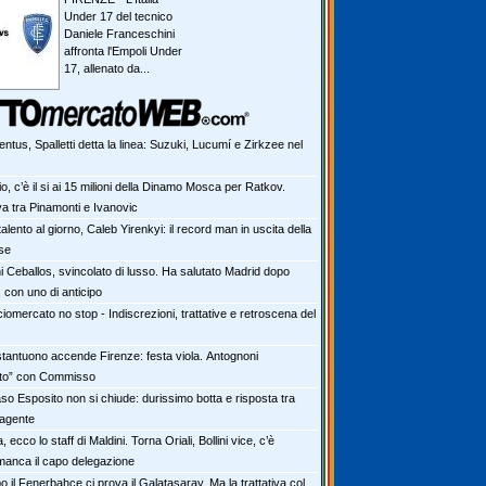
Under 17 del tecnico
Daniele Franceschini
affronta l'Empoli Under
17, allenato da...
ntus, Spalletti detta la linea: Suzuki, Lucumí e Zirkzee nel
o, c’è il si ai 15 milioni della Dinamo Mosca per Ratkov.
iva tra Pinamonti e Ivanovic
alento al giorno, Caleb Yirenkyi: il record man in uscita della
se
i Ceballos, svincolato di lusso. Ha salutato Madrid dopo
 con uno di anticipo
iomercato no stop - Indiscrezioni, trattative e retroscena del
tantuono accende Firenze: festa viola. Antognoni
lito” con Commisso
aso Esposito non si chiude: durissimo botta e risposta tra
 agente
ia, ecco lo staff di Maldini. Torna Oriali, Bollini vice, c’è
manca il capo delegazione
 il Fenerbahce ci prova il Galatasaray. Ma la trattativa col