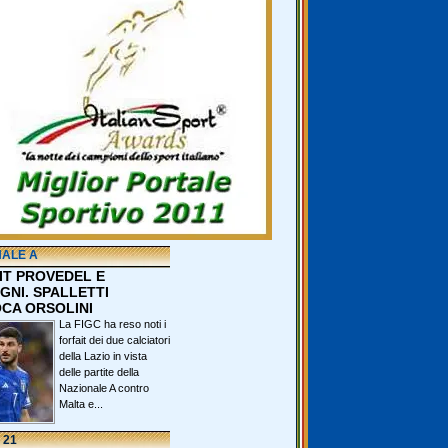
NALE A
IT PROVEDEL E
GNI. SPALLETTI
CA ORSOLINI
La FIGC ha reso noti i
forfait dei due calciatori
della Lazio in vista
delle partite della
Nazionale A contro
Malta e...
 21