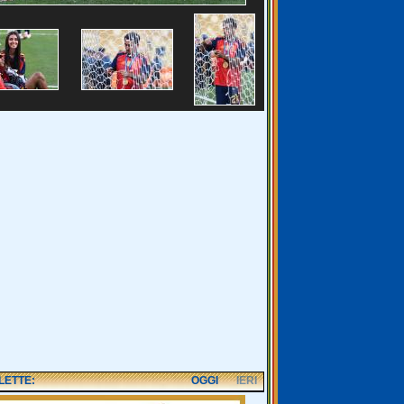
 LETTE:
OGGI
IERI