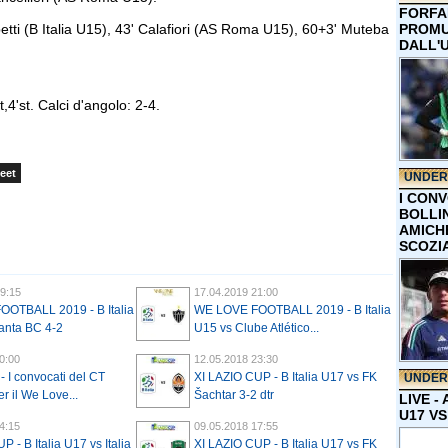
FORFA
etti (B Italia U15), 43' Calafiori (AS Roma U15), 60+3' Muteba
PROMU
DALL'
,4'st. Calci d'angolo: 2-4.
eet
UNDER
I CON
BOLLIN
AMICH
SCOZI
9:15
17.04.2019 21:00
OTBALL 2019 - B Italia
WE LOVE FOOTBALL 2019 - B Italia
anta BC 4-2
U15 vs Clube Atlético...
0:00
12.05.2018 23:30
 I convocati del CT
XI LAZIO CUP - B Italia U17 vs FK
UNDER
r il We Love...
Šachtar 3-2 dtr
LIVE -
U17 VS
4:15
09.05.2018 17:55
 - B Italia U17 vs Italia
XI LAZIO CUP - B Italia U17 vs FK