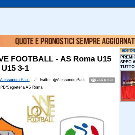
EDITOR
VE FOOTBALL - AS Roma U15
PREMI
SPECI
a U15 3-1
TUTTO
Alessandro Paoli
Twitter:
@AlessandroPaoli
vedi letture
NPB/Segreteria AS Roma