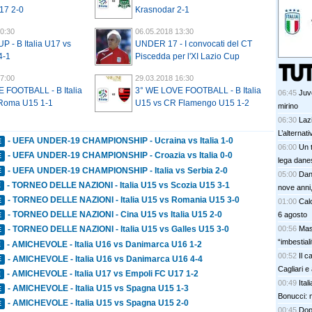
17 2-0
Krasnodar 2-1
0:30
06.05.2018 13:30
P - B Italia U17 vs
UNDER 17 - I convocati del CT
4-1
Piscedda per l'XI Lazio Cup
7:00
29.03.2018 16:30
 FOOTBALL - B Italia
3° WE LOVE FOOTBALL - B Italia
06:45
Juve
 Roma U15 1-1
U15 vs CR Flamengo U15 1-2
mirino
06:30
Lazi
L’alternat
- UEFA UNDER-19 CHAMPIONSHIP - Ucraina vs Italia 1-0
E
06:00
Un t
- UEFA UNDER-19 CHAMPIONSHIP - Croazia vs Italia 0-0
E
lega dane
- UEFA UNDER-19 CHAMPIONSHIP - Italia vs Serbia 2-0
E
05:00
Dan
- TORNEO DELLE NAZIONI - Italia U15 vs Scozia U15 3-1
E
nove anni,
- TORNEO DELLE NAZIONI - Italia U15 vs Romania U15 3-0
E
01:00
Calc
- TORNEO DELLE NAZIONI - Cina U15 vs Italia U15 2-0
6 agosto
E
00:56
Mas
- TORNEO DELLE NAZIONI - Italia U15 vs Galles U15 3-0
E
“imbestia
- AMICHEVOLE - Italia U16 vs Danimarca U16 1-2
E
00:52
Il c
- AMICHEVOLE - Italia U16 vs Danimarca U16 4-4
E
Cagliari e
- AMICHEVOLE - Italia U17 vs Empoli FC U17 1-2
E
00:49
Ital
- AMICHEVOLE - Italia U15 vs Spagna U15 1-3
E
Bonucci: 
- AMICHEVOLE - Italia U15 vs Spagna U15 2-0
E
00:45
Dopo