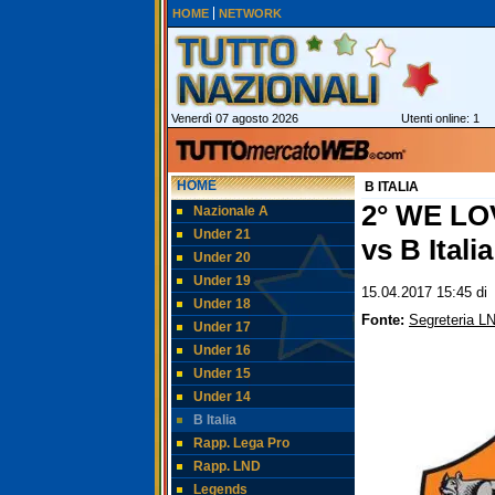
HOME
NETWORK
Venerdì 07 agosto 2026
Utenti online: 1
HOME
B ITALIA
2° WE LO
Nazionale A
Under 21
vs B Itali
Under 20
Under 19
15.04.2017 15:45
di
Under 18
Fonte:
Segreteria L
Under 17
Under 16
Under 15
Under 14
B Italia
Rapp. Lega Pro
Rapp. LND
Legends