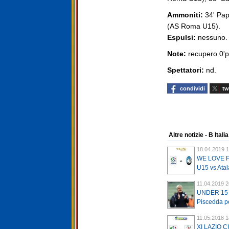
Ammoniti:
34' Pap
(AS Roma U15).
Espulsi:
nessuno.
Note:
recupero 0'pt
Spettatori:
nd.
condividi
tw
Altre notizie - B Italia
18.04.2019 1
WE LOVE FO
U15 vs Atal
11.04.2019 2
UNDER 15 -
Piscedda pe
11.05.2018 1
XI LAZIO CUP