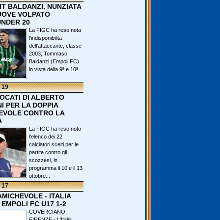
IT BALDANZI. NUNZIATA
OVE VOLPATO
UNDER 20
La FIGC ha reso nota
l'indisponibilità
dell'attaccante, classe
2003, Tommaso
Baldanzi (Empoli FC)
in vista della 9ª e 10ª...
 19
VOCATI DI ALBERTO
I PER LA DOPPIA
EVOLE CONTRO LA
A
La FIGC ha reso noto
l'elenco dei 22
calciatori scelti per le
partite contro gli
scozzesi, in
programma il 10 e il 13
ottobre...
 17
 AMICHEVOLE - ITALIA
 EMPOLI FC U17 1-2
COVERCIANO,
FIRENZE - L'Italia