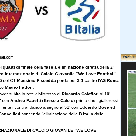
Eventi l
nali.com
ei
quarti di finale
della
fase a eliminazione diretta
della
2ª
o Internazionale di Calcio Giovanile "We Love Football"
5
del CT
Massimo Piscedda
perde per
3-1
contro l'
AS Roma
ico
Mauro Fattori
.
aver subito la rete giallorossa di
Riccardo Calafiori
al
10'
,
'
con
Andrea Papetti
(
Brescia Calcio
) prima che i giallorossi
amente i conti andando a segno al
51'
con
Edoardo Bove
ed
ancellieri
sancendo l'eliminazione della
B Italia
dalla
RNAZIONALE DI CALCIO GIOVANILE "WE LOVE