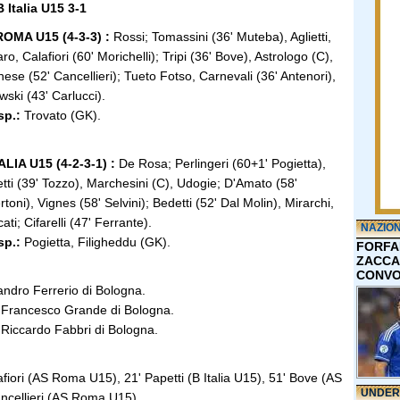
Italia U15 3-1
OMA U15 (4-3-3) :
Rossi; Tomassini (36' Muteba), Aglietti,
aro, Calafiori (60' Morichelli); Tripi (36' Bove), Astrologo (C),
nese (52' Cancellieri); Tueto Fotso, Carnevali (36' Antenori),
wski (43' Carlucci).
sp.:
Trovato (GK).
ALIA U15 (4-2-3-1) :
De Rosa; Perlingeri (60+1' Pogietta),
tti (39' Tozzo), Marchesini (C), Udogie; D'Amato (58'
rtoni), Vignes (58' Selvini); Bedetti (52' Dal Molin), Mirarchi,
ati; Cifarelli (47' Ferrante).
NAZIO
sp.:
Pogietta, Filigheddu (GK).
FORFA
ZACCA
CONVO
andro Ferrerio di Bologna.
 Francesco Grande di Bologna.
 Riccardo Fabbri di Bologna.
fiori (AS Roma U15), 21' Papetti (B Italia U15), 51' Bove (AS
UNDER
ncellieri (AS Roma U15).