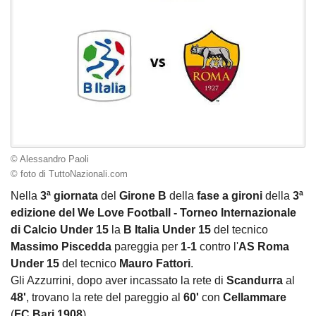
© Alessandro Paoli
© foto di TuttoNazionali.com
Nella
3ª giornata
del
Girone B
della
fase a gironi
della
3ª
edizione del We Love Football - Torneo Internazionale
di Calcio Under 15
la
B Italia Under 15
del tecnico
Massimo Piscedda
pareggia per
1-1
contro l'
AS Roma
Under 15
del tecnico
Mauro Fattori
.
Gli Azzurrini, dopo aver incassato la rete di
Scandurra
al
48'
, trovano la rete del pareggio al
60'
con
Cellammare
(
FC Bari 1908
).