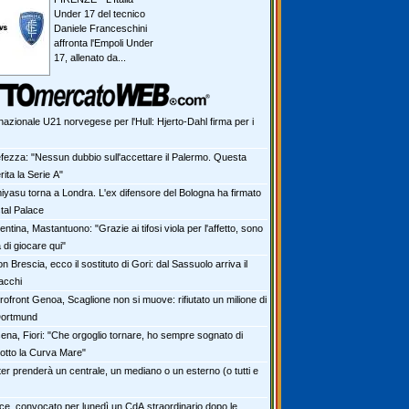
Under 17 del tecnico
Daniele Franceschini
affronta l'Empoli Under
17, allenato da...
nazionale U21 norvegese per l'Hull: Hjerto-Dahl firma per i
efezza: "Nessun dubbio sull'accettare il Palermo. Questa
ita la Serie A"
iyasu torna a Londra. L'ex difensore del Bologna ha firmato
stal Palace
entina, Mastantuono: "Grazie ai tifosi viola per l'affetto, sono
 di giocare qui"
n Brescia, ecco il sostituto di Gori: dal Sassuolo arriva il
acchi
rofront Genoa, Scaglione non si muove: rifiutato un milione di
Dortmund
ena, Fiori: "Che orgoglio tornare, ho sempre sognato di
otto la Curva Mare"
ter prenderà un centrale, un mediano o un esterno (o tutti e
ce, convocato per lunedì un CdA straordinario dopo le