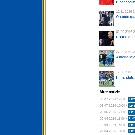
Riconoscime
12.11.2016 2
Quando qua
01.09.2016 2
Copia sbiad
27.06.2016 2
A modo lor
17.06.2016 1
Rimandati...
Altre notizie
05.07.2026 17:00 -
LIV
02.07.2026 15:00 -
LIV
29.06.2026 17:00 -
LIV
30.04.2026 11:00 -
LIV
29.04.2026 18:00 -
LIV
27.04.2026 18:00 -
LIV