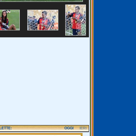
 LETTE:
OGGI
IERI