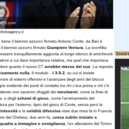
WEB.com
photoagency.it
o bene il biennio azzurro firmato Antonio Conte, da Bari è
il biennio azzurro firmato
Giampiero Ventura
. La sconfitta
 essere tranquillamente aggiunta al lungo elenco di amichevoli
Eventi l
valore a cui dare importanza relativa, ma quel che importava
edere quanto il nuovo CT
avrebbe messo del suo
. La risposta
icamente nulla.
Il modulo - il
3-5-2
, su cui si insiste
erare di esterni offensivi e l’avanzare degli anni del blocco
l più evidente dei punti di contatto tra chi c’era prima e chi c’è
attento non saranno sfuggiti dei
movimenti
, come la finta di
a. o degli
schemi di gioco
, come l’arretramento del
tura per l’esterno, tipici del gioco di Conte, senza però la
’intensità
e la
solidità difensiva
viste due mesi fa in Francia.
tore del Chelsea, due anni fa, a
veva subito iniziato a
squadra a immagine e somiglianza
, l’ex allenatore del Torino