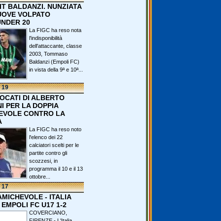
IT BALDANZI. NUNZIATA
OVE VOLPATO
UNDER 20
La FIGC ha reso nota
l'indisponibilità
dell'attaccante, classe
2003, Tommaso
Baldanzi (Empoli FC)
in vista della 9ª e 10ª...
 19
VOCATI DI ALBERTO
I PER LA DOPPIA
EVOLE CONTRO LA
A
La FIGC ha reso noto
l'elenco dei 22
calciatori scelti per le
partite contro gli
scozzesi, in
programma il 10 e il 13
ottobre...
 17
 AMICHEVOLE - ITALIA
 EMPOLI FC U17 1-2
COVERCIANO,
FIRENZE - L'Italia