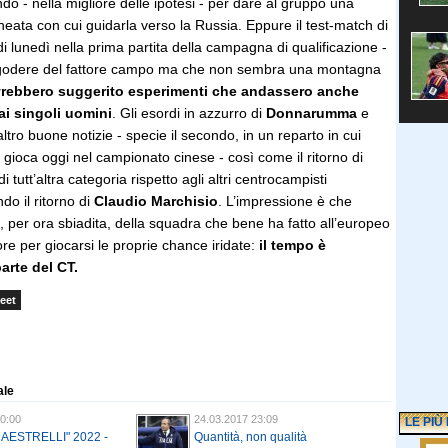
do - nella migliore delle ipotesi - per dare al gruppo una
neata con cui guidarla verso la Russia. Eppure il test-match di
di lunedì nella prima partita della campagna di qualificazione -
à godere del fattore campo ma che non sembra una montagna
rebbero suggerito esperimenti che andassero anche
 ai singoli uomini
. Gli esordi in azzurro di
Donnarumma
e
ltro buone notizie - specie il secondo, in un reparto in cui
 gioca oggi nel campionato cinese - così come il ritorno di
i tutt’altra categoria rispetto agli altri centrocampisti
ndo il ritorno di
Claudio Marchisio
. L’impressione è che
 per ora sbiadita, della squadra che bene ha fatto all’europeo
ore per giocarsi le proprie chance iridate:
il tempo è
rte del CT.
eet
ale
0:00
24.03.2017 23:09
LE PIÙ
AESTRELLI" 2022 -
Quantità, non qualità