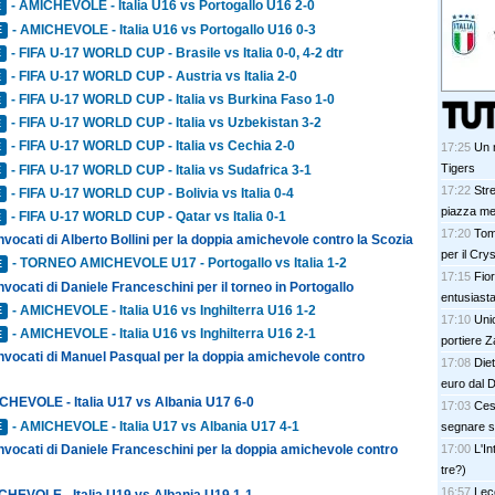
- AMICHEVOLE - Italia U16 vs Portogallo U16 2-0
E
- AMICHEVOLE - Italia U16 vs Portogallo U16 0-3
E
- FIFA U-17 WORLD CUP - Brasile vs Italia 0-0, 4-2 dtr
E
- FIFA U-17 WORLD CUP - Austria vs Italia 2-0
E
- FIFA U-17 WORLD CUP - Italia vs Burkina Faso 1-0
E
- FIFA U-17 WORLD CUP - Italia vs Uzbekistan 3-2
E
- FIFA U-17 WORLD CUP - Italia vs Cechia 2-0
17:25
Un 
E
Tigers
- FIFA U-17 WORLD CUP - Italia vs Sudafrica 3-1
E
17:22
Str
- FIFA U-17 WORLD CUP - Bolivia vs Italia 0-4
E
piazza mer
- FIFA U-17 WORLD CUP - Qatar vs Italia 0-1
E
17:20
Tom
nvocati di Alberto Bollini per la doppia amichevole contro la Scozia
per il Cry
- TORNEO AMICHEVOLE U17 - Portogallo vs Italia 1-2
E
17:15
Fior
nvocati di Daniele Franceschini per il torneo in Portogallo
entusiasta
- AMICHEVOLE - Italia U16 vs Inghilterra U16 1-2
E
17:10
Unio
- AMICHEVOLE - Italia U16 vs Inghilterra U16 2-1
E
portiere Z
onvocati di Manuel Pasqual per la doppia amichevole contro
17:08
Diet
euro dal 
CHEVOLE - Italia U17 vs Albania U17 6-0
17:03
Ces
- AMICHEVOLE - Italia U17 vs Albania U17 4-1
segnare s
E
nvocati di Daniele Franceschini per la doppia amichevole contro
17:00
L'In
tre?)
16:57
Lec
CHEVOLE - Italia U19 vs Albania U19 1-1