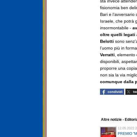
sta invece attenden
fisionomia ben deli
Bari e l’avversario 
Israele, che potr
insormontabile -
av
oltre quelli legati
Belotti
sono senz’a
l’uomo più in forma
Verratti
, elemento d
disponibili, aspetta
proporre una copia,
non sia la via migli
comunque dalla pa
condividi
tw
Altre notizie - Editori
12.05.2022 2
PREMIO "M