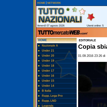
HOME
NETWORK
Venerdì 07 agosto 2026
Utenti online: 5
HOME
EDITORIALE
Copia sbi
Nazionale A
Under 21
Under 20
01.09.2016 23:26
d
Under 19
Under 18
Under 17
Under 16
Under 15
Under 14
B Italia
Rapp. Lega Pro
Rapp. LND
Legends