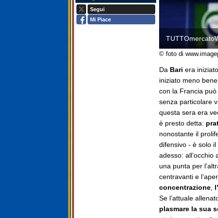
Segui
Mi Piace
TUTTOmercato
© foto di www.image
Da
Bari
era iniziat
iniziato meno bene 
con la Francia può
senza particolare 
questa sera era v
è presto detta:
prat
nonostante il prolif
difensivo - è solo i
adesso: all’occhio 
una punta per l’altr
centravanti e l’aper
concentrazione
,
l
Se l’attuale allena
plasmare la sua 