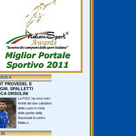
NALE A
IT PROVEDEL E
GNI. SPALLETTI
CA ORSOLINI
La FIGC ha reso noti i
forfait dei due calciatori
della Lazio in vista
delle partite della
Nazionale A contro
Malta e...
 21