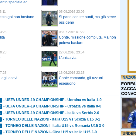
nto speciale ad...
3:11
05.09.2016 23:09
ttro gol non bastano
Si parte con tre punti, ma già serve
ossigeno
3:26
03.07.2016 01:22
ita
Conte, missione compiuta. Ma non
poteva bastare
0:23
22.06.2016 23:54
o
L'unica via
7:25
13.06.2016 23:15
NAZIO
 agli ottavi
Conte comanda, gli azzurri
FORFA
eseguono
ZACCA
CONVO
- UEFA UNDER-19 CHAMPIONSHIP - Ucraina vs Italia 1-0
E
- UEFA UNDER-19 CHAMPIONSHIP - Croazia vs Italia 0-0
E
- UEFA UNDER-19 CHAMPIONSHIP - Italia vs Serbia 2-0
E
- TORNEO DELLE NAZIONI - Italia U15 vs Scozia U15 3-1
E
- TORNEO DELLE NAZIONI - Italia U15 vs Romania U15 3-0
E
- TORNEO DELLE NAZIONI - Cina U15 vs Italia U15 2-0
E
UNDER