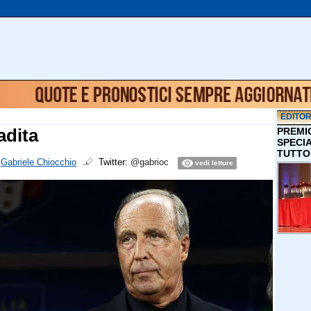
EDITOR
adita
PREMI
SPECI
TUTTO
i
Gabriele Chiocchio
Twitter:
@gabrioc
vedi letture