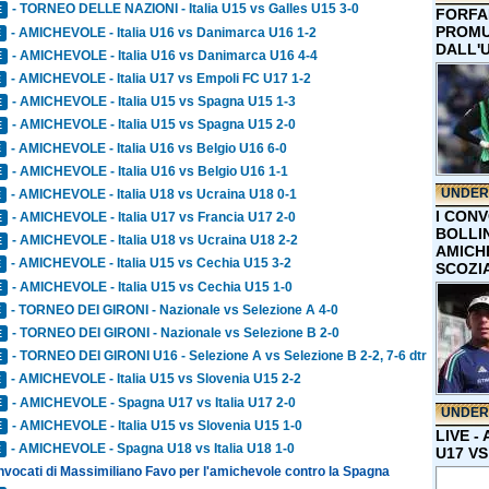
- TORNEO DELLE NAZIONI - Italia U15 vs Galles U15 3-0
E
FORFA
PROMU
- AMICHEVOLE - Italia U16 vs Danimarca U16 1-2
E
DALL'
- AMICHEVOLE - Italia U16 vs Danimarca U16 4-4
E
- AMICHEVOLE - Italia U17 vs Empoli FC U17 1-2
E
- AMICHEVOLE - Italia U15 vs Spagna U15 1-3
E
- AMICHEVOLE - Italia U15 vs Spagna U15 2-0
E
- AMICHEVOLE - Italia U16 vs Belgio U16 6-0
E
- AMICHEVOLE - Italia U16 vs Belgio U16 1-1
E
UNDER
- AMICHEVOLE - Italia U18 vs Ucraina U18 0-1
E
I CON
- AMICHEVOLE - Italia U17 vs Francia U17 2-0
E
BOLLIN
- AMICHEVOLE - Italia U18 vs Ucraina U18 2-2
E
AMICH
- AMICHEVOLE - Italia U15 vs Cechia U15 3-2
E
SCOZI
- AMICHEVOLE - Italia U15 vs Cechia U15 1-0
E
- TORNEO DEI GIRONI - Nazionale vs Selezione A 4-0
E
- TORNEO DEI GIRONI - Nazionale vs Selezione B 2-0
E
- TORNEO DEI GIRONI U16 - Selezione A vs Selezione B 2-2, 7-6 dtr
E
- AMICHEVOLE - Italia U15 vs Slovenia U15 2-2
E
- AMICHEVOLE - Spagna U17 vs Italia U17 2-0
E
UNDER
- AMICHEVOLE - Italia U15 vs Slovenia U15 1-0
E
LIVE -
- AMICHEVOLE - Spagna U18 vs Italia U18 1-0
E
U17 VS
onvocati di Massimiliano Favo per l'amichevole contro la Spagna