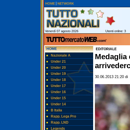
HOME
NETWORK
Venerdì 07 agosto 2026
Utenti online: 3
HOME
EDITORIALE
Medaglia 
Nazionale A
Under 21
arrivederc
Under 20
Under 19
30.06.2013 21:20
d
Under 18
Under 17
Under 16
Under 15
Under 14
B Italia
Rapp. Lega Pro
Rapp. LND
Legends