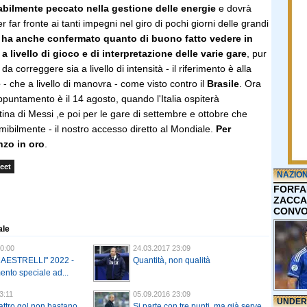
bilmente peccato nella gestione delle energie
e dovrà
far fronte ai tanti impegni nel giro di pochi giorni delle grandi
ha anche confermato quanto di buono fatto vedere in
a livello di gioco e di interpretazione delle varie gare
, pur
da correggere sia a livello di intensità - il riferimento è alla
e
- che a livello di manovra - come visto contro il
Brasile
. Ora
appuntamento è il 14 agosto, quando l'Italia ospiterà
ntina di Messi ,e poi per le gare di settembre e ottobre che
ibilmente - il nostro accesso diretto al Mondiale.
Per
nzo in oro
.
eet
NAZIO
FORFA
ZACCA
CONVO
ale
0:00
24.03.2017 23:09
AESTRELLI" 2022 -
Quantità, non qualità
nto speciale ad...
3:11
05.09.2016 23:09
UNDER
ttro gol non bastano
Si parte con tre punti, ma già serve