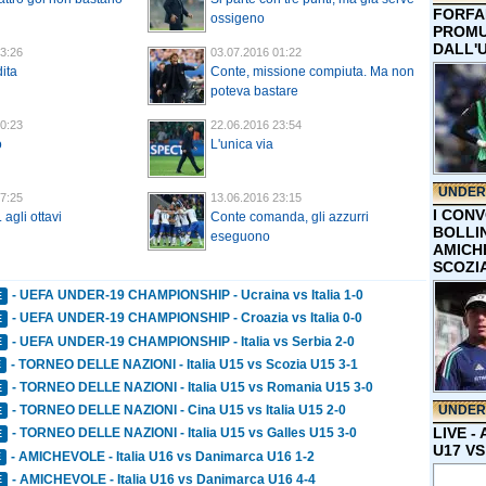
FORFA
ossigeno
PROMU
DALL'
3:26
03.07.2016 01:22
ita
Conte, missione compiuta. Ma non
poteva bastare
0:23
22.06.2016 23:54
o
L'unica via
UNDER
7:25
13.06.2016 23:15
I CON
 agli ottavi
Conte comanda, gli azzurri
BOLLIN
eseguono
AMICH
SCOZI
- UEFA UNDER-19 CHAMPIONSHIP - Ucraina vs Italia 1-0
E
- UEFA UNDER-19 CHAMPIONSHIP - Croazia vs Italia 0-0
E
- UEFA UNDER-19 CHAMPIONSHIP - Italia vs Serbia 2-0
E
- TORNEO DELLE NAZIONI - Italia U15 vs Scozia U15 3-1
E
- TORNEO DELLE NAZIONI - Italia U15 vs Romania U15 3-0
E
UNDER
- TORNEO DELLE NAZIONI - Cina U15 vs Italia U15 2-0
E
LIVE -
- TORNEO DELLE NAZIONI - Italia U15 vs Galles U15 3-0
E
U17 VS
- AMICHEVOLE - Italia U16 vs Danimarca U16 1-2
E
- AMICHEVOLE - Italia U16 vs Danimarca U16 4-4
E