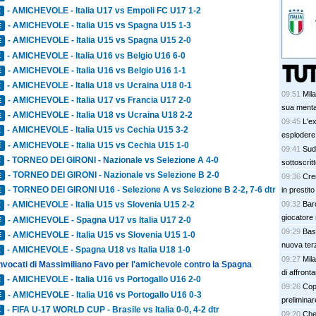
- AMICHEVOLE - Italia U17 vs Empoli FC U17 1-2
E
- AMICHEVOLE - Italia U15 vs Spagna U15 1-3
E
- AMICHEVOLE - Italia U15 vs Spagna U15 2-0
E
- AMICHEVOLE - Italia U16 vs Belgio U16 6-0
E
- AMICHEVOLE - Italia U16 vs Belgio U16 1-1
E
- AMICHEVOLE - Italia U18 vs Ucraina U18 0-1
E
09:51
Mil
- AMICHEVOLE - Italia U17 vs Francia U17 2-0
E
sua mental
- AMICHEVOLE - Italia U18 vs Ucraina U18 2-2
E
09:45
L'e
- AMICHEVOLE - Italia U15 vs Cechia U15 3-2
E
esplodere 
- AMICHEVOLE - Italia U15 vs Cechia U15 1-0
E
09:41
SudT
- TORNEO DEI GIRONI - Nazionale vs Selezione A 4-0
E
sottoscrit
- TORNEO DEI GIRONI - Nazionale vs Selezione B 2-0
E
09:36
Cre
- TORNEO DEI GIRONI U16 - Selezione A vs Selezione B 2-2, 7-6 dtr
in prestit
E
09:32
Barc
- AMICHEVOLE - Italia U15 vs Slovenia U15 2-2
E
giocatore 
- AMICHEVOLE - Spagna U17 vs Italia U17 2-0
E
09:29
Base
- AMICHEVOLE - Italia U15 vs Slovenia U15 1-0
E
nuova ter
- AMICHEVOLE - Spagna U18 vs Italia U18 1-0
E
09:27
Mila
onvocati di Massimiliano Favo per l'amichevole contro la Spagna
di affronta
- AMICHEVOLE - Italia U16 vs Portogallo U16 2-0
E
09:26
Copp
- AMICHEVOLE - Italia U16 vs Portogallo U16 0-3
E
preliminar
- FIFA U-17 WORLD CUP - Brasile vs Italia 0-0, 4-2 dtr
E
09:20
Chel