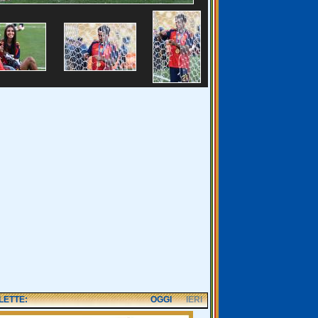
 LETTE:
OGGI
IERI