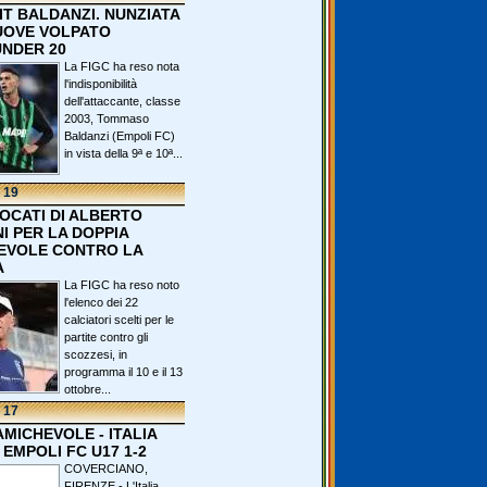
IT BALDANZI. NUNZIATA
OVE VOLPATO
UNDER 20
La FIGC ha reso nota
l'indisponibilità
dell'attaccante, classe
2003, Tommaso
Baldanzi (Empoli FC)
in vista della 9ª e 10ª...
 19
VOCATI DI ALBERTO
I PER LA DOPPIA
EVOLE CONTRO LA
A
La FIGC ha reso noto
l'elenco dei 22
calciatori scelti per le
partite contro gli
scozzesi, in
programma il 10 e il 13
ottobre...
 17
 AMICHEVOLE - ITALIA
 EMPOLI FC U17 1-2
COVERCIANO,
FIRENZE - L'Italia