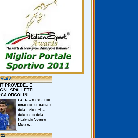
NALE A
IT PROVEDEL E
GNI. SPALLETTI
CA ORSOLINI
La FIGC ha reso noti i
forfait dei due calciatori
della Lazio in vista
delle partite della
Nazionale A contro
Malta e...
 21