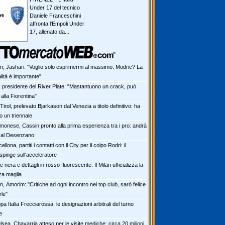
Under 17 del tecnico
Daniele Franceschini
affronta l'Empoli Under
17, allenato da...
an, Jashari: "Voglio solo esprimermi al massimo. Modric? La
ità è importante"
x presidente del River Plate: "Mastantuono un crack, può
alla Fiorentina"
irol, prelevato Bjarkason dal Venezia a titolo definitivo: ha
to un triennale
monese, Cassin pronto alla prima esperienza tra i pro: andrà
o al Desenzano
ellona, partiti i contatti con il City per il colpo Rodri: il
spinge sull'acceleratore
 nera e dettagli in rosso fluorescente. Il Milan ufficializza la
za maglia
n, Amorim: "Critiche ad ogni incontro nei top club, sarò felice
rle"
a Italia Frecciarossa, le designazioni arbitrali del turno
e
sea, Chavarria atteso per le visite mediche: circa 20 milioni