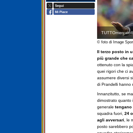
Segui
Mi Piace
TUTTOmercato
© foto di Image Spor
Il terzo posto in
più grande che ca
ottenuto con la spi
quei rigori che ci 
assumere diversi si
di Prandelli hanno 
Innanzitutto, se m
dimostrato quanto i
generale
tengano a
squadra fuori,
24 o
agli avversari
, le
posto sarebbero po