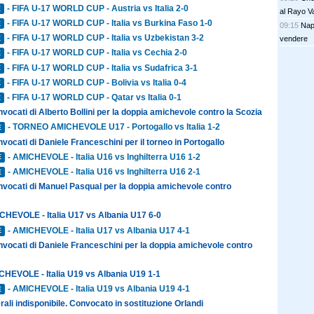
- FIFA U-17 WORLD CUP - Austria vs Italia 2-0
E
al Rayo V
- FIFA U-17 WORLD CUP - Italia vs Burkina Faso 1-0
E
09:15
Nap
- FIFA U-17 WORLD CUP - Italia vs Uzbekistan 3-2
vendere
E
- FIFA U-17 WORLD CUP - Italia vs Cechia 2-0
E
- FIFA U-17 WORLD CUP - Italia vs Sudafrica 3-1
E
- FIFA U-17 WORLD CUP - Bolivia vs Italia 0-4
E
- FIFA U-17 WORLD CUP - Qatar vs Italia 0-1
E
nvocati di Alberto Bollini per la doppia amichevole contro la Scozia
- TORNEO AMICHEVOLE U17 - Portogallo vs Italia 1-2
E
nvocati di Daniele Franceschini per il torneo in Portogallo
- AMICHEVOLE - Italia U16 vs Inghilterra U16 1-2
E
- AMICHEVOLE - Italia U16 vs Inghilterra U16 2-1
E
onvocati di Manuel Pasqual per la doppia amichevole contro
CHEVOLE - Italia U17 vs Albania U17 6-0
- AMICHEVOLE - Italia U17 vs Albania U17 4-1
E
nvocati di Daniele Franceschini per la doppia amichevole contro
CHEVOLE - Italia U19 vs Albania U19 1-1
- AMICHEVOLE - Italia U19 vs Albania U19 4-1
E
rali indisponibile. Convocato in sostituzione Orlandi