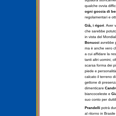
squadra storicamen
qualche ovvia diffic
ogni goccia di be
regolamentari e ott
Già, i rigori
. Aver 
che sarebbe potuto
in vista del Mondia
Bonucci
avrebbe po
ma è anche vero 
a cui affidare la r
tanti altri uomini, o
scarsa forma dei pi
piede e personalit
calcato il terreno 
gettone di presenza
dimenticare
Cand
biancoceleste e
Gi
suo conto per duttil
Prandelli
potrà du
al ritorno in Brasi