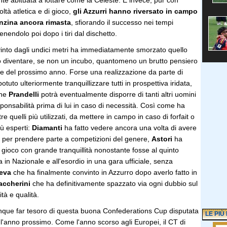
te abituata a lottare come la Celeste. E invece, pur con
oltà atletica e di gioco,
gli Azzurri hanno riversato in campo
nzina ancora rimasta
, sfiorando il successo nei tempi
enendolo poi dopo i tiri dal dischetto.
vinto dagli undici metri ha immediatamente smorzato quello
 diventare, se non un incubo, quantomeno un brutto pensiero
le del prossimo anno. Forse una realizzazione da parte di
tuto ulteriormente tranquillizzare tutti in prospettiva iridata,
che
Prandelli
potrà eventualmente disporre di tanti altri uomini
esponsabilità prima di lui in caso di necessità. Così come ha
ltre quelli più utilizzati, da mettere in campo in caso di forfait o
ù esperti:
Diamanti
ha fatto vedere ancora una volta di avere
à per prendere parte a competizioni del genere,
Astori
ha
di gioco con grande tranquillità nonostante fosse al quinto
 in Nazionale e all'esordio in una gara ufficiale, senza
reva
che ha finalmente convinto in Azzurro dopo averlo fatto in
accherini
che ha definitivamente spazzato via ogni dubbio sul
ità e qualità.
nque far tesoro di questa buona Confederations Cup disputata
LE PIÙ
le l'anno prossimo. Come l'anno scorso agli Europei, il CT di