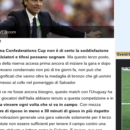
WEB.com
t
 una Confederations Cup non è di certo la soddisfazione
Eventi l
lciatori e tifosi possano sognare
. Ma questo terzo posto,
a della riserva accesa prima ancora di iniziare la gara e dopo
avevano condannato non più di tre giorni fa, non può che
gnificati che vanno oltre la medaglia di bronzo che gli uomini
messo al collo nel pomeriggio di Salvador.
ai ce ne fosse ancora bisogno, questo match con l'Uruguay ha
 giocatori dell'Italia abbiano tenuto a questa competizione e in
 vincere ogni volta che si va in campo
. Con mezza
re di riposo in meno e 30 minuti di gioco in più rispetto
 motivazioni generate una gara valevole solamente per il terzo
tute non essere sufficienti per tenere il campo contro una