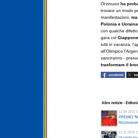
Orzinuovi
ha proba
trovare un modo per 
manifestazioni,
ma 
Polonia e Ucraina 
con qualche difetto 
gara col
Giappon
tutti in vacanza, l'
all'Olimpico l'Arge
sanciranno - presum
trasformare il bro
condividi
tw
Altre notizie - Editori
12.05.2022 2
PREMIO "M
Riconoscime
12.11.2016 2
Quando qua